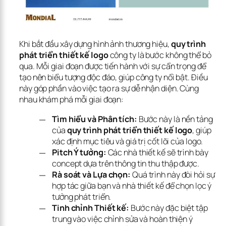
Khi bắt đầu xây dựng hình ảnh thương hiệu, 
quy trình 
phát triển thiết kế logo
 công ty là bước không thể bỏ 
qua. Mỗi giai đoạn được tiến hành với sự cẩn trọng để 
tạo nên biểu tượng độc đáo, giúp công ty nổi bật. Điều 
này góp phần vào việc tạo ra sự dễ nhận diện. Cùng 
nhau khám phá mỗi giai đoạn:
Tìm hiểu và Phân tích:
Bước này là nền tảng
của
quy trình phát triển thiết kế logo
, giúp
xác định mục tiêu và giá trị cốt lõi của logo.
Pitch Ý tưởng:
Các nhà thiết kế sẽ trình bày
concept dựa trên thông tin thu thập được.
Rà soát và Lựa chọn:
Quá trình này đòi hỏi sự
hợp tác giữa bạn và nhà thiết kế để chọn lọc ý
tưởng phát triển.
Tinh chỉnh Thiết kế:
Bước này đặc biệt tập
trung vào việc chỉnh sửa và hoàn thiện ý