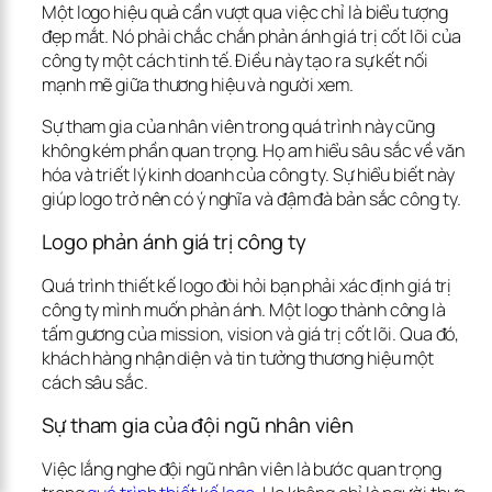
Một logo hiệu quả cần vượt qua việc chỉ là biểu tượng 
đẹp mắt. Nó phải chắc chắn phản ánh giá trị cốt lõi của 
công ty một cách tinh tế. Điều này tạo ra sự kết nối 
mạnh mẽ giữa thương hiệu và người xem.
Sự tham gia của nhân viên trong quá trình này cũng 
không kém phần quan trọng. Họ am hiểu sâu sắc về văn 
hóa và triết lý kinh doanh của công ty. Sự hiểu biết này 
giúp logo trở nên có ý nghĩa và đậm đà bản sắc công ty.
Logo phản ánh giá trị công ty
Quá trình thiết kế logo đòi hỏi bạn phải xác định giá trị 
công ty mình muốn phản ánh. Một logo thành công là 
tấm gương của mission, vision và giá trị cốt lõi. Qua đó, 
khách hàng nhận diện và tin tưởng thương hiệu một 
cách sâu sắc.
Sự tham gia của đội ngũ nhân viên
Việc lắng nghe đội ngũ nhân viên là bước quan trọng 