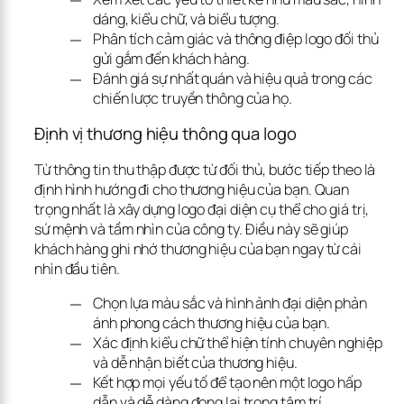
dáng, kiểu chữ, và biểu tượng.
Phân tích cảm giác và thông điệp logo đối thủ
gửi gắm đến khách hàng.
Đánh giá sự nhất quán và hiệu quả trong các
chiến lược truyền thông của họ.
Định vị thương hiệu thông qua logo
Từ thông tin thu thập được từ đối thủ, bước tiếp theo là 
định hình hướng đi cho thương hiệu của bạn. Quan 
trọng nhất là xây dựng logo đại diện cụ thể cho giá trị, 
sứ mệnh và tầm nhìn của công ty. Điều này sẽ giúp 
khách hàng ghi nhớ thương hiệu của bạn ngay từ cái 
nhìn đầu tiên.
Chọn lựa màu sắc và hình ảnh đại diện phản
ánh phong cách thương hiệu của bạn.
Xác định kiểu chữ thể hiện tính chuyên nghiệp
và dễ nhận biết của thương hiệu.
Kết hợp mọi yếu tố để tạo nên một logo hấp
dẫn và dễ dàng đọng lại trong tâm trí.