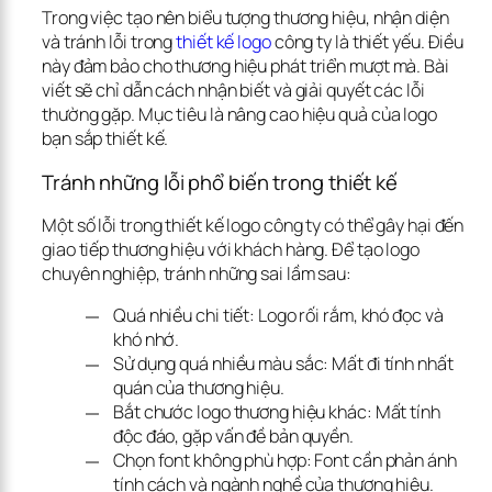
Trong việc tạo nên biểu tượng thương hiệu, nhận diện 
và tránh lỗi trong 
thiết kế logo
 công ty là thiết yếu. Điều 
này đảm bảo cho thương hiệu phát triển mượt mà. Bài 
viết sẽ chỉ dẫn cách nhận biết và giải quyết các lỗi 
thường gặp. Mục tiêu là nâng cao hiệu quả của logo 
bạn sắp thiết kế.
Tránh những lỗi phổ biến trong thiết kế
Một số lỗi trong thiết kế logo công ty có thể gây hại đến 
giao tiếp thương hiệu với khách hàng. Để tạo logo 
chuyên nghiệp, tránh những sai lầm sau:
Quá nhiều chi tiết: Logo rối rắm, khó đọc và
khó nhớ.
Sử dụng quá nhiều màu sắc: Mất đi tính nhất
quán của thương hiệu.
Bắt chước logo thương hiệu khác: Mất tính
độc đáo, gặp vấn đề bản quyền.
Chọn font không phù hợp: Font cần phản ánh
tính cách và ngành nghề của thương hiệu.