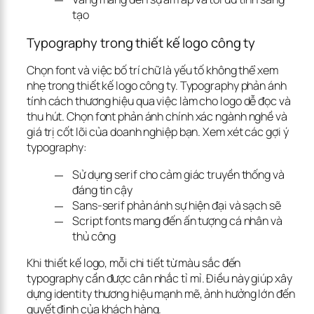
tạo
Typography trong thiết kế logo công ty
Chọn font và việc bố trí chữ là yếu tố không thể xem 
nhẹ trong thiết kế logo công ty. Typography phản ánh 
tính cách thương hiệu qua việc làm cho logo dễ đọc và 
thu hút. Chọn font phản ánh chính xác ngành nghề và 
giá trị cốt lõi của doanh nghiệp bạn. Xem xét các gợi ý 
typography:
Sử dụng serif cho cảm giác truyền thống và
đáng tin cậy
Sans-serif phản ánh sự hiện đại và sạch sẽ
Script fonts mang đến ấn tượng cá nhân và
thủ công
Khi thiết kế logo, mỗi chi tiết từ màu sắc đến 
typography cần được cân nhắc tỉ mỉ. Điều này giúp xây 
dựng identity thương hiệu mạnh mẽ, ảnh hưởng lớn đến 
quyết định của khách hàng.