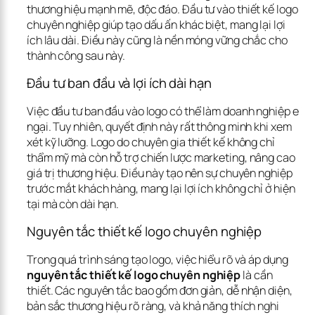
thương hiệu mạnh mẽ, độc đáo. Đầu tư vào thiết kế logo 
chuyên nghiệp giúp tạo dấu ấn khác biệt, mang lại lợi 
ích lâu dài. Điều này cũng là nền móng vững chắc cho 
thành công sau này.
Đầu tư ban đầu và lợi ích dài hạn
Việc đầu tư ban đầu vào logo có thể làm doanh nghiệp e 
ngại. Tuy nhiên, quyết định này rất thông minh khi xem 
xét kỹ lưỡng. Logo do chuyên gia thiết kế không chỉ 
thẩm mỹ mà còn hỗ trợ chiến lược marketing, nâng cao 
giá trị thương hiệu. Điều này tạo nên sự chuyên nghiệp 
trước mắt khách hàng, mang lại lợi ích không chỉ ở hiện 
tại mà còn dài hạn.
Nguyên tắc thiết kế logo chuyên nghiệp
Trong quá trình sáng tạo logo, việc hiểu rõ và áp dụng 
nguyên tắc thiết kế logo chuyên nghiệp
 là cần 
thiết. Các nguyên tắc bao gồm đơn giản, dễ nhận diện, 
bản sắc thương hiệu rõ ràng, và khả năng thích nghi 