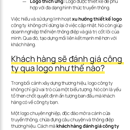
Logo thích ứng:
Logo được thiết kế để phù
hợp với đa dạng hình thức truyền thông.
Việc hiểu và sử dụng linh hoạt 
xu hướng thiết kế logo
công ty  không chỉ dừng lại ở việc cập nhật. Nó còn giúp 
doanh nghiệp thể hiện thông điệp và giá trị cốt lõi của 
mình. Qua đó, tạo dựng mối liên kết mạnh mẽ hơn với 
khách hàng.
Khách hàng sẽ đánh giá công 
ty qua logo như thế nào?
Trong bối cảnh xây dựng thương hiệu, logo công ty 
không chỉ giữ vai trò của một biểu tượng. Nó còn là yếu 
tố then chốt quyết định ấn tượng ban đầu mà khách 
hàng có về công ty bạn. 
Một logo chuyên nghiệp, độc đáo mở ra cánh cửa 
truyền thông, chứa đựng câu chuyện và thông điệp 
thương hiệu. Cách mà 
khách hàng đánh giá công ty 