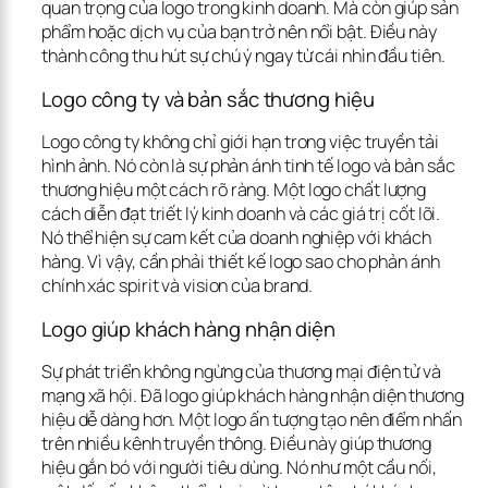
quan trọng của logo trong kinh doanh
. Mà còn giúp sản 
phẩm hoặc dịch vụ của bạn trở nên nổi bật. Điều này 
thành công thu hút sự chú ý ngay từ cái nhìn đầu tiên.
Logo công ty và bản sắc thương hiệu
Logo công ty không chỉ giới hạn trong việc truyền tải 
hình ảnh. Nó còn là sự phản ánh tinh tế 
logo và bản sắc 
thương hiệu
 một cách rõ ràng. Một logo chất lượng 
cách diễn đạt triết lý kinh doanh và các giá trị cốt lõi. 
Nó thể hiện sự cam kết của doanh nghiệp với khách 
hàng. Vì vậy, cần phải thiết kế logo sao cho phản ánh 
chính xác spirit và vision của brand.
Logo giúp khách hàng nhận diện
Sự phát triển không ngừng của thương mại điện tử và 
mạng xã hội. Đã 
logo giúp khách hàng nhận diện
 thương 
hiệu dễ dàng hơn. Một logo ấn tượng tạo nên điểm nhấn 
trên nhiều kênh truyền thông. Điều này giúp thương 
hiệu gắn bó với người tiêu dùng. Nó như một cầu nối, 