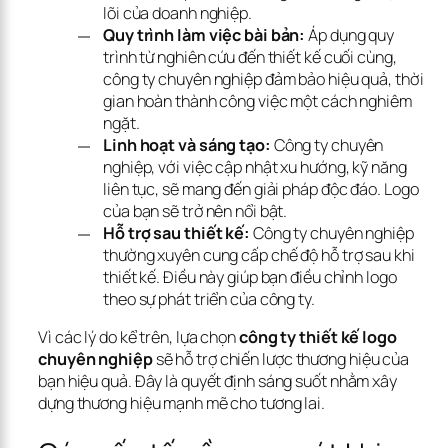
lõi của doanh nghiệp.
Quy trình làm việc bài bản:
Áp dụng quy
trình từ nghiên cứu đến thiết kế cuối cùng,
công ty chuyên nghiệp đảm bảo hiệu quả, thời
gian hoàn thành công việc một cách nghiêm
ngặt.
Linh hoạt và sáng tạo:
Công ty chuyên
nghiệp, với việc cập nhật xu hướng, kỹ năng
liên tục, sẽ mang đến giải pháp độc đáo. Logo
của bạn sẽ trở nên nổi bật.
Hỗ trợ sau thiết kế:
Công ty chuyên nghiệp
thường xuyên cung cấp chế độ hỗ trợ sau khi
thiết kế. Điều này giúp bạn điều chỉnh logo
theo sự phát triển của công ty.
Vì các lý do kể trên, lựa chọn 
công ty thiết kế logo 
chuyên nghiệp
 sẽ hỗ trợ chiến lược thương hiệu của 
bạn hiệu quả. Đây là quyết định sáng suốt nhằm xây 
dựng thương hiệu mạnh mẽ cho tương lai.