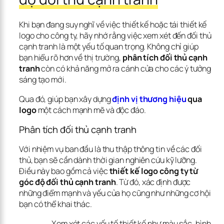
Khi bạn đang suy nghĩ về việc thiết kế hoặc tái thiết kế 
logo cho công ty, hãy nhớ rằng việc xem xét đến đối thủ 
cạnh tranh là một yếu tố quan trọng. Không chỉ giúp 
bạn hiểu rõ hơn về thị trường, 
phân tích đối thủ cạnh 
tranh
 còn có khả năng mở ra cánh cửa cho các ý tưởng 
sáng tạo mới. 
Qua đó, giúp bạn xây dựng 
định vị thương hiệu
 qua 
logo
 một cách mạnh mẽ và độc đáo.
Phân tích đối thủ cạnh tranh
Với nhiệm vụ ban đầu là thu thập thông tin về các đối 
thủ, bạn sẽ cần dành thời gian nghiên cứu kỹ lưỡng. 
Điều này bao gồm cả việc 
thiết kế logo công ty từ 
góc độ đối thủ cạnh tranh
. Từ đó, xác định được 
những điểm mạnh và yếu của họ cũng như những cơ hội 
bạn có thể khai thác.
Xem xét các yếu tố thiết kế như màu sắc, hình