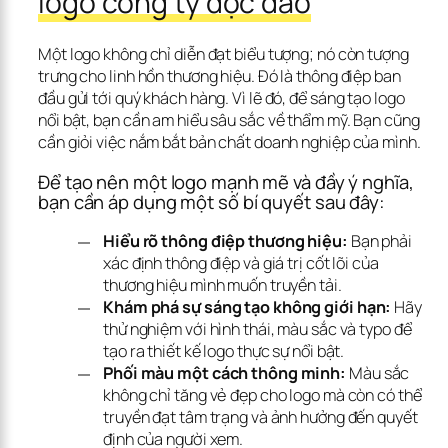
logo công ty độc đáo
Một logo không chỉ diễn đạt biểu tượng; nó còn tượng 
trưng cho linh hồn thương hiệu. Đó là thông điệp ban 
đầu gửi tới quý khách hàng. Vì lẽ đó, để sáng tạo logo 
nổi bật, bạn cần am hiểu sâu sắc về thẩm mỹ. Bạn cũng 
cần giỏi việc nắm bắt bản chất doanh nghiệp của mình.
Để tạo nên một logo mạnh mẽ và đầy ý nghĩa, 
bạn cần áp dụng một số bí quyết sau đây:
Hiểu rõ thông điệp thương hiệu:
Bạn phải
xác định thông điệp và giá trị cốt lõi của
thương hiệu mình muốn truyền tải.
Khám phá sự sáng tạo không giới hạn:
Hãy
thử nghiệm với hình thái, màu sắc và typo để
tạo ra thiết kế logo thực sự nổi bật.
Phối màu một cách thông minh:
Màu sắc
không chỉ tăng vẻ đẹp cho logo mà còn có thể
truyền đạt tâm trạng và ảnh hưởng đến quyết
định của người xem.