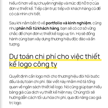
hiểu rõ hơn về sự chuyên nghiệp và mức độ hỗ trợ của 
đơn vị thiết kế. Tiếp cận trực tiếp với khách hàng cũ để 
có cái nhìn chi tiết.
Sau khi nắm bắt rõ về 
portfolio và kinh nghiệm
, cũng 
như 
phản hồi từ khách hàng
, bạn sẽ có cơ sở vững 
chắc để chọn đơn vị thiết kế logo uy tín. Họ sẽ đồng 
hành cùng bạn xây dựng thương hiệu độc đáo và ấn 
tượng.
Dự toán chi phí cho việc thiết 
kế logo công ty
Quyết định cần logo mới cho thương hiệu đòi hỏi bước 
đầu là dự toán chi phí. Bài viết này nhằm mô tả tổng 
quan về ngân sách thiết kế logo. Nó cũng giúp bạn hiểu 
bảng giá của dịch vụ thiết kế hiện nay. Chúng tôi sẽ 
hướng dẫn cách tối ưu hóa chi phí, qua đó nâng cao giá 
trị logo.