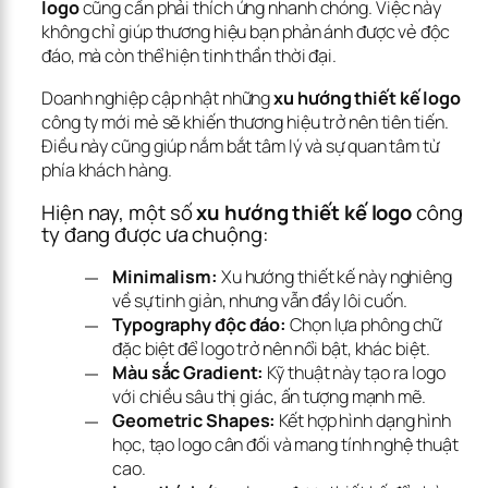
logo
 cũng cần phải thích ứng nhanh chóng. Việc này 
không chỉ giúp thương hiệu bạn phản ánh được vẻ độc 
đáo, mà còn thể hiện tinh thần thời đại. 
Doanh nghiệp cập nhật những 
xu hướng thiết kế logo
công ty mới mẻ sẽ khiến thương hiệu trở nên tiên tiến. 
Điều này cũng giúp nắm bắt tâm lý và sự quan tâm từ 
phía khách hàng.
Hiện nay, một số 
xu hướng thiết kế logo
 công 
ty đang được ưa chuộng:
Minimalism:
Xu hướng thiết kế này nghiêng
về sự tinh giản, nhưng vẫn đầy lôi cuốn.
Typography độc đáo:
Chọn lựa phông chữ
đặc biệt để logo trở nên nổi bật, khác biệt.
Màu sắc Gradient:
Kỹ thuật này tạo ra logo
với chiều sâu thị giác, ấn tượng mạnh mẽ.
Geometric Shapes:
Kết hợp hình dạng hình
học, tạo logo cân đối và mang tính nghệ thuật
cao.