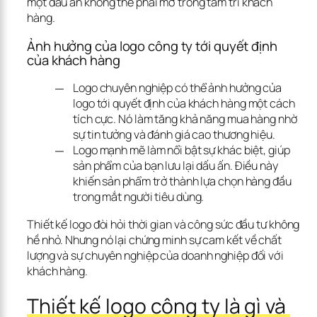
một dấu ấn không thể phai mờ trong tâm trí khách 
hàng.
Ảnh hưởng của logo công ty tới quyết định 
của khách hàng
Logo chuyên nghiệp có thể
ảnh hưởng của
logo tới quyết định của khách hàng
một cách
tích cực. Nó làm tăng khả năng mua hàng nhờ
sự tin tưởng và đánh giá cao thương hiệu.
Logo mạnh mẽ làm nổi bật sự khác biệt, giúp
sản phẩm của bạn lưu lại dấu ấn. Điều này
khiến sản phẩm trở thành lựa chọn hàng đầu
trong mắt người tiêu dùng.
Thiết kế logo đòi hỏi thời gian và công sức đầu tư không 
hề nhỏ. Nhưng nó lại chứng minh sự cam kết về chất 
lượng và sự chuyên nghiệp của doanh nghiệp đối với 
khách hàng.
Thiết kế logo công ty là gì và 