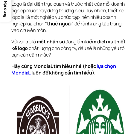
Logo là đại diện trực quan và trước nhất của mỗi doanh 
Nội dung
nghiệp muốn xây dựng thương hiệu. Tuy nhiên, thiết kế 
logo lại là một nghiệp vụ phức tạp, nên nhiều doanh 
nghiệp lựa chọn
 “thuê ngoài” 
để rảnh rang tập trung 
vào chuyên môn.
Với vai trò là 
một nhân sự
 đang 
tìm kiếm dịch vụ thiết 
kế logo
 chất lượng cho công ty, đâu sẽ là những yếu tố 
bạn cần cân nhắc?
Hãy cùng MondiaL tìm hiểu nhé (hoặc
 lựa chọn 
MondiaL
 luôn để không cần tìm hiểu)
.