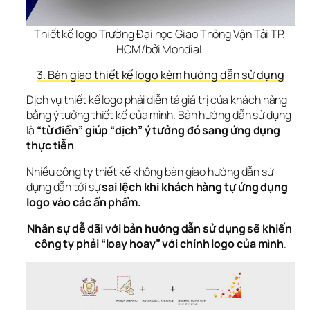
Thiết kế logo Trường Đại học Giao Thông Vận Tải TP. 
HCM/bởi MondiaL
3. Bàn giao thiết kế logo kèm hướng dẫn sử dụng
Dịch vụ thiết kế logo phải diễn tả giá trị của khách hàng 
bằng ý tưởng thiết kế của mình. Bản hướng dẫn sử dụng 
là 
“từ điển” giúp “dịch” ý tưởng đó sang ứng dụng 
thực tiễn
.
Nhiều công ty thiết kế không bàn giao hướng dẫn sử 
dụng dẫn tới sự 
sai lệch khi khách hàng tự ứng dụng 
logo vào các ấn phẩm.
Nhân sự dễ dãi với bản hướng dẫn sử dụng sẽ khiến 
công ty phải “loay hoay” với chính logo của mình
.