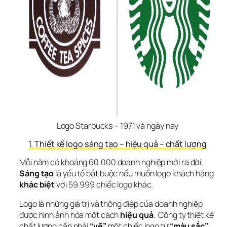
Logo Starbucks – 1971 và ngày nay
1. Thiết kế logo sáng tạo – hiệu quả – chất lượng
Mỗi năm có khoảng 
60.000
 doanh nghiệp mới ra đời. 
Sáng tạo
 là yếu tố bắt buộc nếu muốn logo khách hàng 
khác biệt 
với 
59.999 
chiếc logo khác.
Logo là những giá trị và thông điệp của doanh nghiệp 
được hình ảnh hóa một cách 
hiệu quả
.  Công ty thiết kế 
chất lượng cần phải 
“vẽ”
 một chiếc logo từ 
“màu sắc”