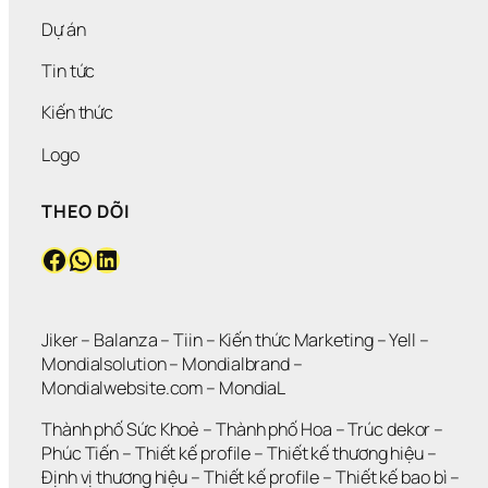
Dự án
Tin tức
Kiến thức
Logo
THEO DÕI
Facebook
WhatsApp
LinkedIn
Jiker 
– 
Balanza
 – 
Tiin
 – 
Kiến thức Marketing
 – 
Yell
 – 
Mondialsolution
 – 
Mondialbrand
 – 
Mondialwebsite.com
 – 
MondiaL
Thành phố Sức Khoẻ
 – 
Thành phố Hoa 
– 
Trúc dekor
 – 
Phúc Tiến 
– 
Thiết kế profile
 – 
Thiết kế thương hiệu
 – 
Định vị thương hiệu 
– 
Thiết kế profile
 – 
Thiết kế bao bì
 – 