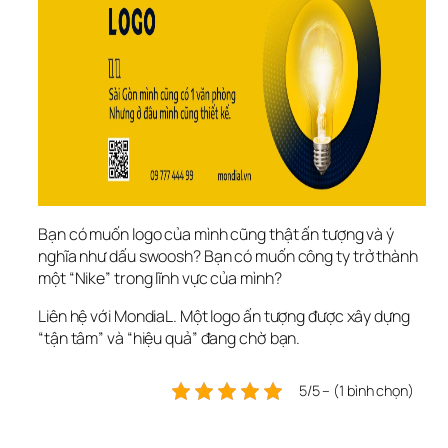
Bạn có muốn logo của mình cũng thật ấn tượng và ý 
nghĩa như dấu swoosh? Bạn có muốn công ty trở thành 
một “Nike” trong lĩnh vực của mình? 
Liên hệ với MondiaL. Một logo ấn tượng được xây dựng 
“tận tâm” và “hiệu quả” đang chờ bạn.
5/5 – (1 bình chọn)