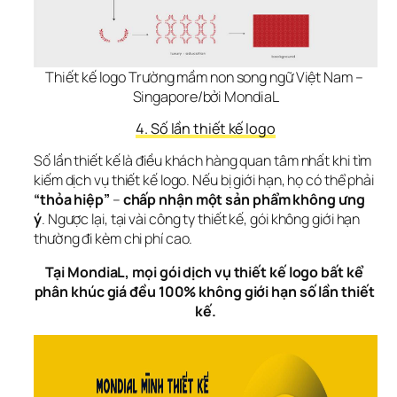
Thiết kế logo Trường mầm non song ngữ Việt Nam – 
Singapore/bởi MondiaL
4. Số lần thiết kế logo
Số lần thiết kế là điều khách hàng quan tâm nhất khi tìm 
kiếm dịch vụ thiết kế logo. Nếu bị giới hạn, họ có thể phải 
“thỏa hiệp”
 – 
chấp nhận một sản phẩm không ưng 
ý
. Ngược lại, tại vài công ty thiết kế, gói không giới hạn 
thường đi kèm chi phí cao.
Tại MondiaL, mọi gói dịch vụ thiết kế logo bất kể 
phân khúc giá đều 100% không giới hạn số lần thiết 
kế.