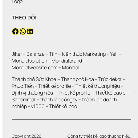
Logo
THEO DÕI
Facebook
WhatsApp
LinkedIn
Jiker 
– 
Balanza
 – 
Tiin
 – 
Kiến thức Marketing
 – 
Yell
 – 
Mondialsolution
 – 
Mondialbrand
 – 
Mondialwebsite.com
 – 
MondiaL
Thành phố Sức Khoẻ
 – 
Thành phố Hoa 
– 
Trúc dekor
 – 
Phúc Tiến 
– 
Thiết kế profile
 – 
Thiết kế thương hiệu
 – 
Định vị thương hiệu 
– 
Thiết kế profile
 – 
Thiết kế bao bì
 – 
Sacomreal
 – 
thành lập công ty
 – 
thành lập doanh 
nghiệp
 – 
v1000
 – 
Thiết kế logo
Copyright 2026
Công ty thiết kế logo thương hiệu.