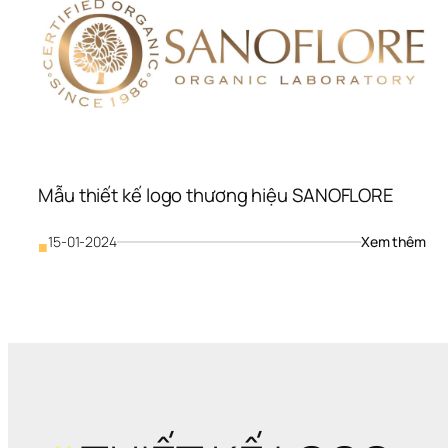
Mẫu thiết kế logo thương hiệu SANOFLORE
: 
15-01-2024
Xem thêm
■
Mẫu
thiế
kế 
logo
thư
hiệu
SA