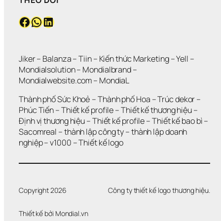
THEO DÕI
Facebook
WhatsApp
LinkedIn
Jiker 
– 
Balanza
 – 
Tiin
 – 
Kiến thức Marketing
 – 
Yell
 – 
Mondialsolution
 – 
Mondialbrand
 – 
Mondialwebsite.com
 – 
MondiaL
Thành phố Sức Khoẻ
 – 
Thành phố Hoa 
– 
Trúc dekor
 – 
Phúc Tiến 
– 
Thiết kế profile
 – 
Thiết kế thương hiệu
 – 
Định vị thương hiệu 
– 
Thiết kế profile
 – 
Thiết kế bao bì
 – 
Sacomreal
 – 
thành lập công ty
 – 
thành lập doanh 
nghiệp
 – 
v1000
 – 
Thiết kế logo
Copyright 2026
Công ty thiết kế logo thương hiệu.
Thiết kế bởi 
Mondial.vn