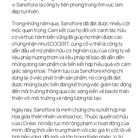
vị Sanoflore là công ty tiên phong trong lĩnh vực làm 
đẹp tự nhiên.
Trong những năm qua, Sanoflore đã đạt được nhiều cột 
mốc quan trọng. Cam kết của họ đối với canh tác hữu 
cơ và thực hành bền vững đã giúp họ nhận được các 
chứng nhận như ECOCERT, củng cố vị thế là công ty 
dẫn đầu về mỹ phẩm hữu cơ. Nghiên cứu của công ty về 
liệu pháp hương thơm và liệu pháp tế bào đã dẫn đến 
những dòng sản phẩm cải tiến kết hợp hiệu quả với cảm 
giác sảng khoái. Thành tựu của Sanoflore không chỉ 
dừng lại ở việc phát triển sản phẩm; nó cũng đã đạt 
được những bước tiến đáng kể trong việc giảm tác động 
đến môi trường thông qua các sáng kiến về bao bì thân 
thiện với môi trường và năng lượng tái tạo.
Ngày nay, Sanoflore là minh chứng cho sự kết hợp hài 
hòa giữa thiên nhiên và khoa học. Thuộc quyền sở hữu 
của L’Oréal, nó tiếp tục mở rộng phạm vi hoạt động của 
mình, đồng thời vẫn trung thành với các giá trị cốt lõi về 
tính bền vững, đổi mới và tôn trọng thiên nhiên. Vị trí 