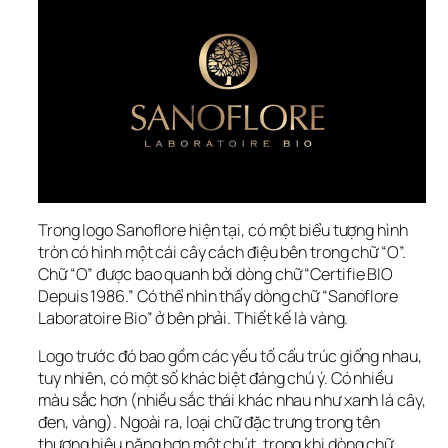
Trong logo Sanoflore hiện tại, có một biểu tượng hình 
tròn có hình một cái cây cách điệu bên trong chữ “O”. 
Chữ “O” được bao quanh bởi dòng chữ “Certifie BIO 
Depuis 1986.” Có thể nhìn thấy dòng chữ “Sanoflore 
Laboratoire Bio” ở bên phải. Thiết kế là vàng.
Logo trước đó bao gồm các yếu tố cấu trúc giống nhau, 
tuy nhiên, có một số khác biệt đáng chú ý. Có nhiều 
màu sắc hơn (nhiều sắc thái khác nhau như xanh lá cây, 
đen, vàng). Ngoài ra, loại chữ đặc trưng trong tên 
thương hiệu nặng hơn một chút, trong khi dòng chữ 