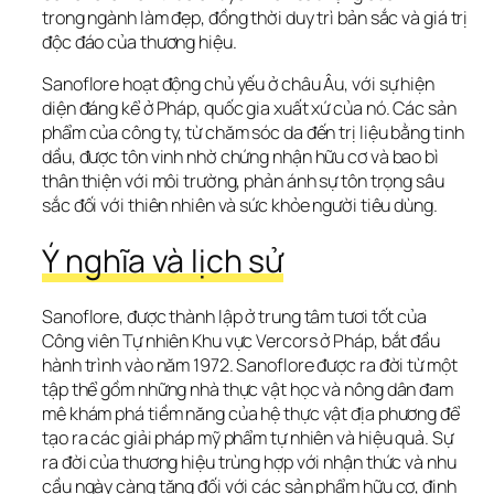
trong ngành làm đẹp, đồng thời duy trì bản sắc và giá trị 
độc đáo của thương hiệu. 
Sanoflore hoạt động chủ yếu ở châu Âu, với sự hiện 
diện đáng kể ở Pháp, quốc gia xuất xứ của nó. Các sản 
phẩm của công ty, từ chăm sóc da đến trị liệu bằng tinh 
dầu, được tôn vinh nhờ chứng nhận hữu cơ và bao bì 
thân thiện với môi trường, phản ánh sự tôn trọng sâu 
sắc đối với thiên nhiên và sức khỏe người tiêu dùng.
Ý nghĩa và lịch sử
Sanoflore, được thành lập ở trung tâm tươi tốt của 
Công viên Tự nhiên Khu vực Vercors ở Pháp, bắt đầu 
hành trình vào năm 1972. Sanoflore được ra đời từ một 
tập thể gồm những nhà thực vật học và nông dân đam 
mê khám phá tiềm năng của hệ thực vật địa phương để 
tạo ra các giải pháp mỹ phẩm tự nhiên và hiệu quả. Sự 
ra đời của thương hiệu trùng hợp với nhận thức và nhu 
cầu ngày càng tăng đối với các sản phẩm hữu cơ, định 