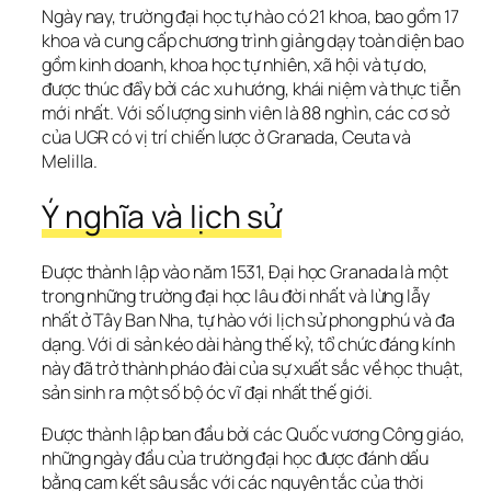
Ngày nay, trường đại học tự hào có 21 khoa, bao gồm 17 
khoa và cung cấp chương trình giảng dạy toàn diện bao 
gồm kinh doanh, khoa học tự nhiên, xã hội và tự do, 
được thúc đẩy bởi các xu hướng, khái niệm và thực tiễn 
mới nhất. Với số lượng sinh viên là 88 nghìn, các cơ sở 
của UGR có vị trí chiến lược ở Granada, Ceuta và 
Melilla.
Ý nghĩa và lịch sử
Được thành lập vào năm 1531, Đại học Granada là một 
trong những trường đại học lâu đời nhất và lừng lẫy 
nhất ở Tây Ban Nha, tự hào với lịch sử phong phú và đa 
dạng. Với di sản kéo dài hàng thế kỷ, tổ chức đáng kính 
này đã trở thành pháo đài của sự xuất sắc về học thuật, 
sản sinh ra một số bộ óc vĩ đại nhất thế giới.
Được thành lập ban đầu bởi các Quốc vương Công giáo, 
những ngày đầu của trường đại học được đánh dấu 
bằng cam kết sâu sắc với các nguyên tắc của thời 