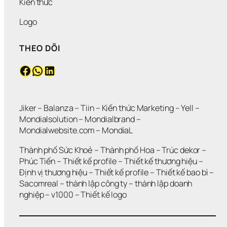
Kiến thức
Logo
THEO DÕI
Facebook
WhatsApp
LinkedIn
Jiker 
– 
Balanza
 – 
Tiin
 – 
Kiến thức Marketing
 – 
Yell
 – 
Mondialsolution
 – 
Mondialbrand
 – 
Mondialwebsite.com
 – 
MondiaL
Thành phố Sức Khoẻ
 – 
Thành phố Hoa 
– 
Trúc dekor
 – 
Phúc Tiến 
– 
Thiết kế profile
 – 
Thiết kế thương hiệu
 – 
Định vị thương hiệu 
– 
Thiết kế profile
 – 
Thiết kế bao bì
 – 
Sacomreal
 – 
thành lập công ty
 – 
thành lập doanh 
nghiệp
 – 
v1000
 – 
Thiết kế logo