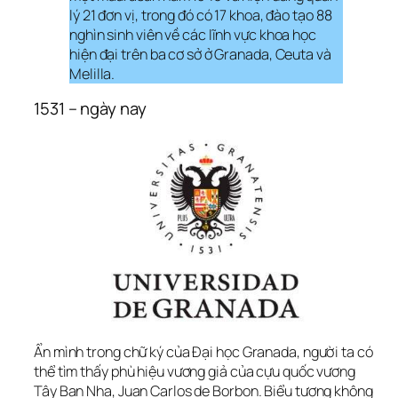
lý 21 đơn vị, trong đó có 17 khoa, đào tạo 88 
nghìn sinh viên về các lĩnh vực khoa học 
hiện đại trên ba cơ sở ở Granada, Ceuta và 
Melilla.
1531 – ngày nay
Ẩn mình trong chữ ký của Đại học Granada, người ta có 
thể tìm thấy phù hiệu vương giả của cựu quốc vương 
Tây Ban Nha, Juan Carlos de Borbon. Biểu tượng không 