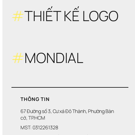
#
THIẾT KẾ LOGO
#
MONDIAL
THÔNG TIN
67 Đường số 3, Cư xá Đô Thành, Phường Bàn 
cờ, TP.HCM
MST: 0312261328