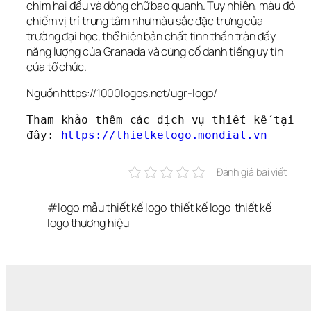
chim hai đầu và dòng chữ bao quanh. Tuy nhiên, màu đỏ 
chiếm vị trí trung tâm như màu sắc đặc trưng của 
trường đại học, thể hiện bản chất tinh thần tràn đầy 
năng lượng của Granada và củng cố danh tiếng uy tín 
của tổ chức.
Nguồn https://1000logos.net/ugr-logo/
Tham khảo thêm các dịch vụ thiết kế tại 
đây: 
https://thietkelogo.mondial.vn
Đánh giá bài viết
#
logo
mẫu thiết kế logo
thiết kế logo
thiết kế 
logo thương hiệu