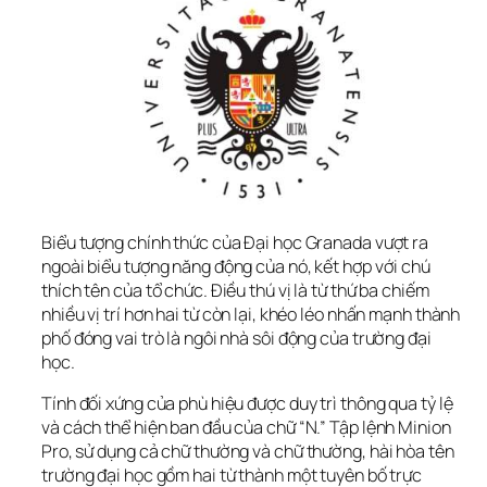
Biểu tượng chính thức của Đại học Granada vượt ra 
ngoài biểu tượng năng động của nó, kết hợp với chú 
thích tên của tổ chức. Điều thú vị là từ thứ ba chiếm 
nhiều vị trí hơn hai từ còn lại, khéo léo nhấn mạnh thành 
phố đóng vai trò là ngôi nhà sôi động của trường đại 
học.
Tính đối xứng của phù hiệu được duy trì thông qua tỷ lệ 
và cách thể hiện ban đầu của chữ “N.” Tập lệnh Minion 
Pro, sử dụng cả chữ thường và chữ thường, hài hòa tên 
trường đại học gồm hai từ thành một tuyên bố trực 