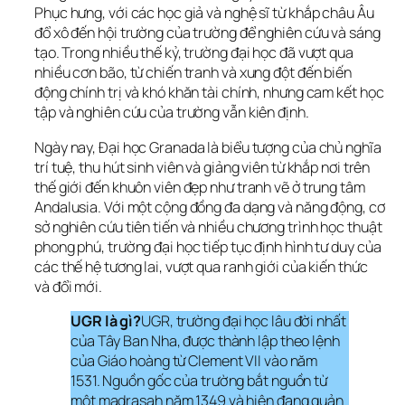
Phục hưng, với các học giả và nghệ sĩ từ khắp châu Âu 
đổ xô đến hội trường của trường để nghiên cứu và sáng 
tạo. Trong nhiều thế kỷ, trường đại học đã vượt qua 
nhiều cơn bão, từ chiến tranh và xung đột đến biến 
động chính trị và khó khăn tài chính, nhưng cam kết học 
tập và nghiên cứu của trường vẫn kiên định.
Ngày nay, Đại học Granada là biểu tượng của chủ nghĩa 
trí tuệ, thu hút sinh viên và giảng viên từ khắp nơi trên 
thế giới đến khuôn viên đẹp như tranh vẽ ở trung tâm 
Andalusia. Với một cộng đồng đa dạng và năng động, cơ 
sở nghiên cứu tiên tiến và nhiều chương trình học thuật 
phong phú, trường đại học tiếp tục định hình tư duy của 
các thế hệ tương lai, vượt qua ranh giới của kiến ​​thức 
và đổi mới.
UGR là gì?
UGR, trường đại học lâu đời nhất 
của Tây Ban Nha, được thành lập theo lệnh 
của Giáo hoàng từ Clement VII vào năm 
1531. Nguồn gốc của trường bắt nguồn từ 
một madrasah năm 1349 và hiện đang quản 