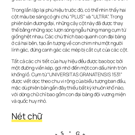
Trong lần lặp lại phù hiệu trước đó, có thể nhìn thấy hai 
cột màu be sáng có ghi chú “PLUS” và “ULTRA”. Trong 
phiên bản đương đại, những cây cột này đã được thay 
thế bằng những sọc lượn sóng ngẫu hứng mang cụm từ 
giống hệt nhau. Các chú thích bao quanh con đại bàng 
ở cả hai bên, tạo ấn tượng về con chim như một người 
lính gác, đứng canh gác các mép bị cắt cụt của các cột.
Tất cả các chi tiết của huy hiệu đều được bao bọc bởi 
một đường viền kép, gợi nhớ đến một con dấu hình tròn 
khổng lồ. Cụm từ “UNIVERSITAS GRANATENSIS 1531” 
được viết dọc theo chu vi rộng của biểu tượng ban đầu, 
mặc dù phiên bản gần đây thiếu bất kỳ khuôn khổ nào, 
với dòng chữ chỉ bao gồm con đại bàng đội vương miện 
và quốc huy nhỏ.
Nét chữ