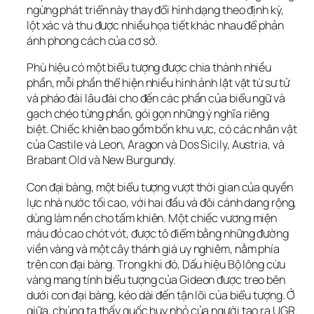
ngừng phát triển này thay đổi hình dạng theo định kỳ, 
lột xác và thu được nhiều họa tiết khác nhau để phản 
ánh phong cách của cơ sở.
Phù hiệu có một biểu tượng được chia thành nhiều 
phần, mỗi phần thể hiện nhiều hình ảnh lặt vặt từ sư tử 
và pháo đài lâu đài cho đến các phần của biểu ngữ và 
gạch chéo từng phần, gói gọn những ý nghĩa riêng 
biệt. Chiếc khiên bao gồm bốn khu vực, có các nhân vật 
của Castile và Leon, Aragon và Dos Sicily, Austria, và 
Brabant Old và New Burgundy.
Con đại bàng, một biểu tượng vượt thời gian của quyền 
lực nhà nước tối cao, với hai đầu và đôi cánh dang rộng, 
dùng làm nền cho tấm khiên. Một chiếc vương miện 
màu đỏ cao chót vót, được tô điểm bằng những đường 
viền vàng và một cây thánh giá uy nghiêm, nằm phía 
trên con đại bàng. Trong khi đó, Dấu hiệu Bộ lông cừu 
vàng mang tính biểu tượng của Gideon được treo bên 
dưới con đại bàng, kéo dài đến tận lõi của biểu tượng. Ở 
giữa, chúng ta thấy quốc huy nhỏ của người tạo ra UGR.