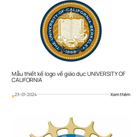
về 
giáo
dục
của
NC
Mẫu thiết kế logo về giáo dục UNIVERSITY OF 
CALIFORNIA
: 
23-01-2024
Xem thêm
■
Mẫu
thiế
kế 
logo
về 
giáo
dục