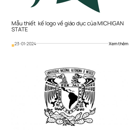
Mẫu thiết  kế logo về giáo dục của MICHIGAN 
STATE
: 
23-01-2024
Xem thêm
■
Mẫu
thiết
kế 
logo
về 
giáo
dục
của
MIC
ST