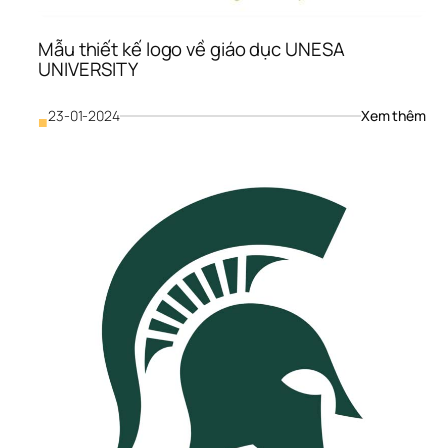
Mẫu thiết kế logo về giáo dục UNESA 
UNIVERSITY
: 
23-01-2024
Xem thêm
■
Mẫu
thiế
kế 
logo
về 
giáo
dục
UNE
UNI