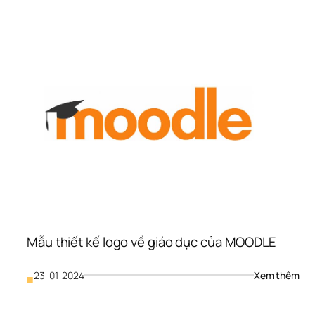
thiế
kế 
logo
về 
giáo
dục
UNI
OF 
AR
Mẫu thiết kế logo về giáo dục của MOODLE 
: 
23-01-2024
Xem thêm
■
Mẫu
thiế
kế 