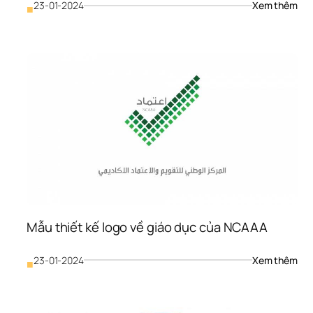
: 
23-01-2024
Xem thêm
■
Mẫu
thiế
kế 
logo
về 
giáo
dục
của
NE
YOR
UNI
Mẫu thiết kế logo về giáo dục của NCAAA
: 
23-01-2024
Xem thêm
■
Mẫu
thiế
kế 
logo