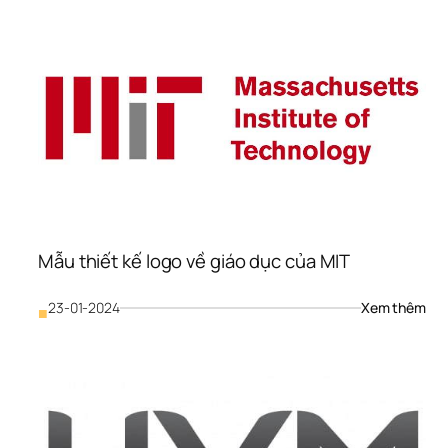
logo
về 
giáo
dục
của
MO
Mẫu thiết kế logo về giáo dục của MIT
: 
23-01-2024
Xem thêm
■
Mẫu
thiế
kế 
logo
về 
giáo
dục