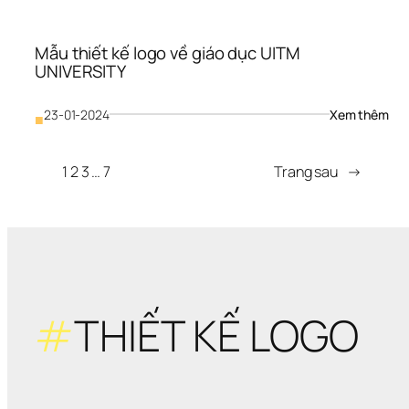
Mẫu thiết kế logo về giáo dục UITM 
UNIVERSITY
: 
23-01-2024
Xem thêm
■
Mẫu
thiế
kế 
1
2
3
…
7
Trang sau
→
logo
về 
giáo
dục
UIT
UNI
#
THIẾT KẾ LOGO