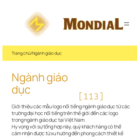
Chuyển 
đến 
phần 
nội 
dung
Trang chủ
/
Ngành giáo dục
Ngành giáo 
dục
[113]
Giới thiệu các mẫu logo nổi tiếng ngành giáo dục từ các 
trường đại học nổi tiếng trên thế giới đến các logo 
trong ngành giáo dục tại Việt Nam.
Hy vọng với sự tổng hợp này, quý khách hàng có thể 
cảm nhận được từ xu hướng đến phong cách thiết kế 