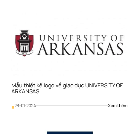
thiế
kế 
logo
về 
giáo
dục
của
NAT
SCI
FO
Mẫu thiết kế logo về giáo dục UNIVERSITY OF 
ARKANSAS
: 
23-01-2024
Xem thêm
■
Mẫu
thiế
kế 
logo
về 