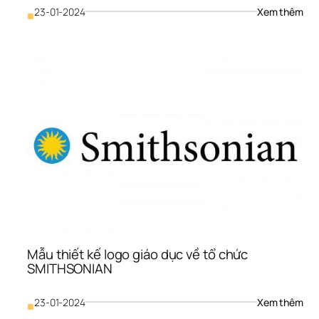
: 
23-01-2024
Xem thêm
■
Mẫu 
thiết
kế  
logo 
về 
giáo
dục         
UN
Mẫu thiết kế logo giáo dục về tổ chức 
SMITHSONIAN 
: 
23-01-2024
Xem thêm
■
Mẫu