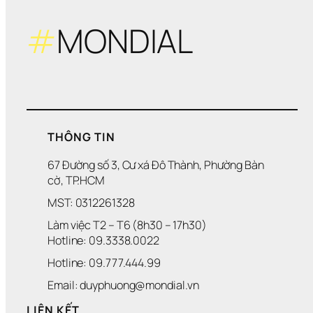
#
MONDIAL
THÔNG TIN
67 Đường số 3, Cư xá Đô Thành, Phường Bàn 
cờ, TP.HCM
MST: 0312261328
Làm việc T2 – T6 (8h30 – 17h30)
Hotline: 09.3338.0022 
Hotline: 09.777.444.99
Email: duyphuong@mondial.vn
LIÊN KẾT