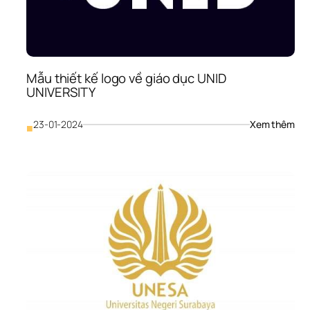
DE 
MÉ
Mẫu thiết kế logo về giáo dục UNID 
UNIVERSITY
: 
23-01-2024
Xem thêm
■
Mẫu
thiế
kế 
logo
về 
giáo
dục
UNI
UNI