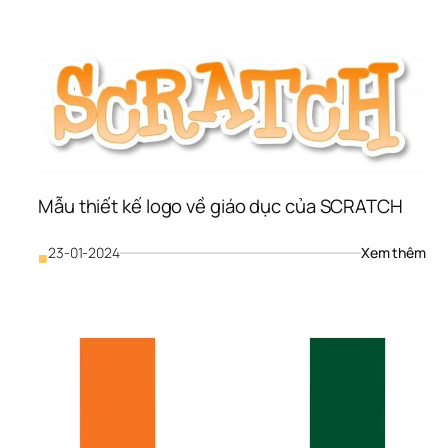
thiế
kế 
logo
giáo
dục
về 
tổ 
chứ
SM
Mẫu thiết kế logo về giáo dục của SCRATCH
: 
23-01-2024
Xem thêm
■
Mẫu
thiế
kế 
logo
về 
giáo
dục
của
SC