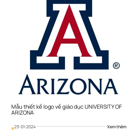
giáo
dục
UNI
OF 
AR
Mẫu thiết kế logo về giáo dục UNIVERSITY OF 
ARIZONA
: 
23-01-2024
Xem thêm
■
Mẫu