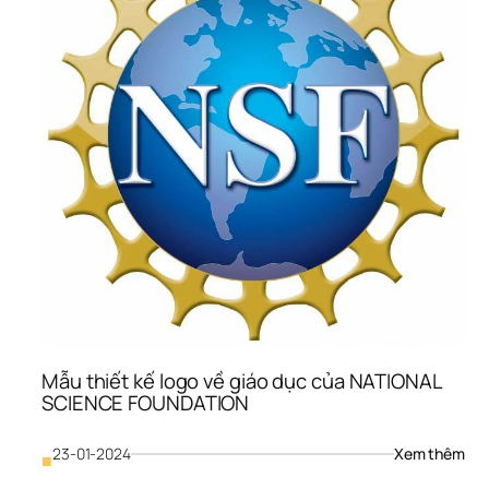
UNI
OF 
CAL
Mẫu thiết kế logo về giáo dục của NATIONAL 
SCIENCE FOUNDATION
: 
23-01-2024
Xem thêm
■
Mẫu