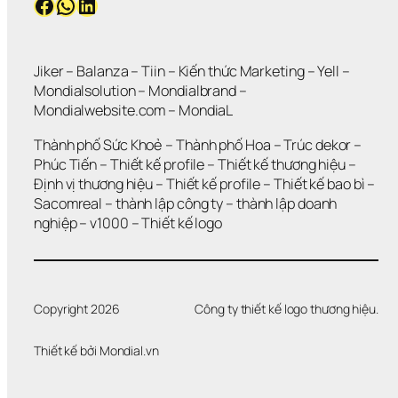
Facebook
WhatsApp
LinkedIn
Jiker 
– 
Balanza
 – 
Tiin
 – 
Kiến thức Marketing
 – 
Yell
 – 
Mondialsolution
 – 
Mondialbrand
 – 
Mondialwebsite.com
 – 
MondiaL
Thành phố Sức Khoẻ
 – 
Thành phố Hoa 
– 
Trúc dekor
 – 
Phúc Tiến 
– 
Thiết kế profile
 – 
Thiết kế thương hiệu
 – 
Định vị thương hiệu 
– 
Thiết kế profile
 – 
Thiết kế bao bì
 – 
Sacomreal
 – 
thành lập công ty
 – 
thành lập doanh 
nghiệp
 – 
v1000
 – 
Thiết kế logo
Copyright 2026
Công ty thiết kế logo thương hiệu.
Thiết kế bởi 
Mondial.vn