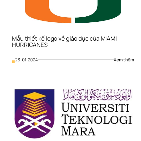
Mẫu thiết kế logo về giáo dục của MIAMI 
HURRICANES
: 
23-01-2024
Xem thêm
■
Mẫu
thiế
kế 
logo
về 
giáo
dục
của
MIA
HU