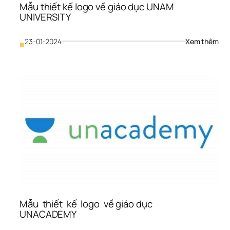
Mẫu thiết kế logo về giáo dục UNAM 
UNIVERSITY
: 
23-01-2024
Xem thêm
■
Mẫu
thiế
kế 
logo
về 
giáo
dục
UN
UNI
Mẫu  thiết  kế  logo  về giáo dục          
UNACADEMY