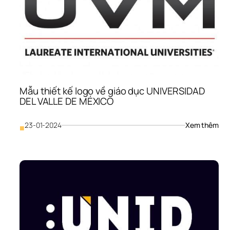
của
MIT
Mẫu thiết kế logo về giáo dục UNIVERSIDAD 
DEL VALLE DE MÉXICO
: 
23-01-2024
Xem thêm
■
Mẫu
thiế
kế 
logo
về 
giáo
dục
UNI
DEL
VAL