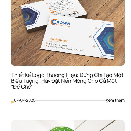
Khô
Chỉ 
Là 
Tên,
Mà 
Là 
Một
Tuy
Ngô
Pho
Cá
Thiết Kế Logo Thương Hiệu: Đừng Chỉ Tạo Một 
Biểu Tượng, Hãy Đặt Nền Móng Cho Cả Một 
“Đế Chế”
: 
07-07-2025
Xem thêm
■
Thiế
Kế 
Log
Thư
Hiệu