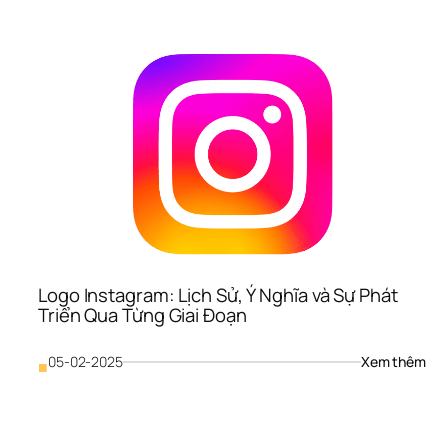
Duo
Lịch
Sử, 
Ý 
Ngh
và 
Sự 
Phá
Triể
Thư
Hiệ
Logo Instagram: Lịch Sử, Ý Nghĩa và Sự Phát 
Triển Qua Từng Giai Đoạn
: 
05-02-2025
Xem thêm
■
Log
Ins
Lịch
Sử, 