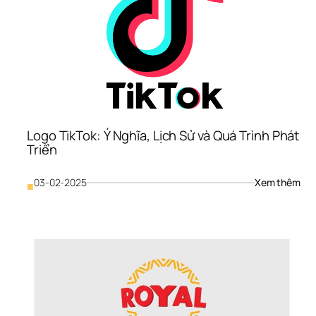
Nhữ
Tha
Đổi 
Qua
Trọ
Qua
Các
Thời
Kỳ
Logo TikTok: Ý Nghĩa, Lịch Sử và Quá Trình Phát 
Triển
: 
03-02-2025
Xem thêm
■
Log
TikT
Ý 
Ngh
Lịch
Sử 
và 
Quá
Trìn
Phá