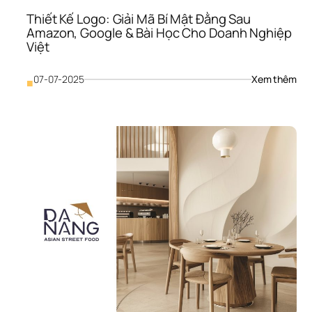
Hà
Thiết Kế Logo: Giải Mã Bí Mật Đằng Sau 
Amazon, Google & Bài Học Cho Doanh Nghiệp 
Việt
: 
07-07-2025
Xem thêm
■
Thiế
Kế 
Logo
Giải
Mã 
Bí 
Mật
Đằn
Sau
Ama
Goo
& 
Bài 
Học
Cho
Doa
Ngh