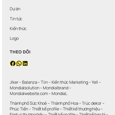
Dự án
Tin tức
Kiến thức
Logo
THEO DÕI
Facebook
WhatsApp
LinkedIn
Jiker 
– 
Balanza
 – 
Tiin
 – 
Kiến thức Marketing
 – 
Yell
 – 
Mondialsolution
 – 
Mondialbrand
 – 
Mondialwebsite.com
 – 
MondiaL
Thành phố Sức Khoẻ
 – 
Thành phố Hoa 
– 
Trúc dekor
 – 
Phúc Tiến 
– 
Thiết kế profile
 – 
Thiết kế thương hiệu
 – 
Định vị thương hiệu 
– 
Thiết kế profile
 – 
Thiết kế bao bì
 – 