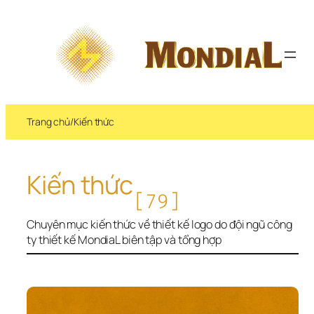
Chuyển 
đến 
phần 
nội 
dung
Trang chủ
/
Kiến thức
Kiến thức
[79]
Chuyên mục kiến thức về thiết kế logo do đội ngũ công 
ty thiết kế MondiaL biên tập và tổng hợp