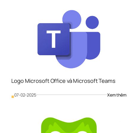
Lịch
Sử 
Hình
Thà
Và 
Ý 
Ngh
Biểu
Tượ
Thư
Hiệ
Logo Microsoft Office và Microsoft Teams
: 
07-02-2025
Xem thêm
■
Log
Mic
Offi
và 
Mic
Te