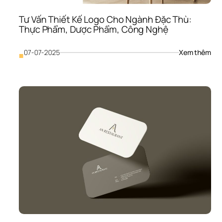
Việ
Tư Vấn Thiết Kế Logo Cho Ngành Đặc Thù: 
Thực Phẩm, Dược Phẩm, Công Nghệ
: 
07-07-2025
Xem thêm
■
Tư 
Vấn
Thiế
Kế 
Log
Cho
Ngà
Đặc
Thù:
Thự
Phẩ
Dượ
Phẩ
Côn
Ng