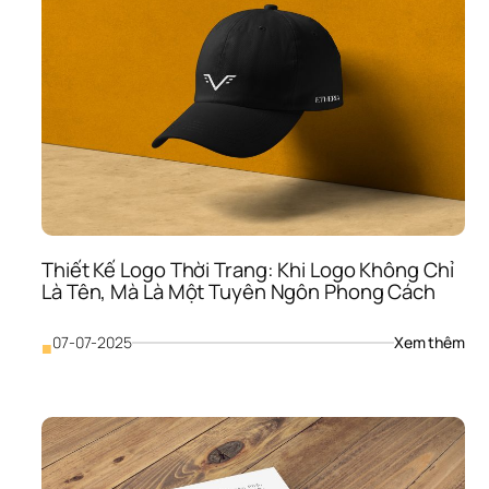
Thiết Kế Logo Thời Trang: Khi Logo Không Chỉ 
Là Tên, Mà Là Một Tuyên Ngôn Phong Cách
: 
07-07-2025
Xem thêm
■
Thiế
Kế 
Log
Thời
Tran
Khi 
Log