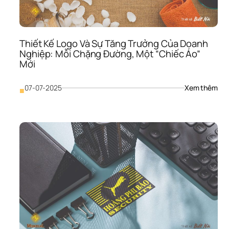
2
Thiết Kế Logo Và Sự Tăng Trưởng Của Doanh 
Nghiệp: Mỗi Chặng Đường, Một “Chiếc Áo” 
Mới
: 
07-07-2025
Xem thêm
■
Thiế
Kế 
Log
Và 
Sự 
Tăn
Trư
Của
Doa
Ngh
Mỗi 
Chặ
Đườ
Một