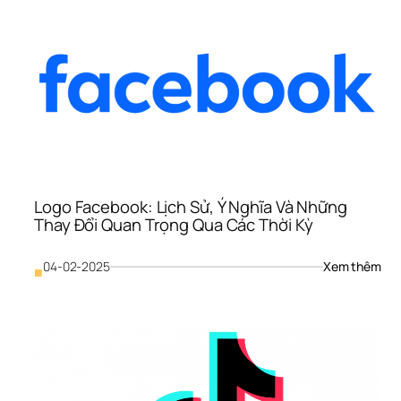
Ý 
Ngh
và 
Sự 
Phá
Triể
Qua
Từn
Giai
Đo
Logo Facebook: Lịch Sử, Ý Nghĩa Và Những 
Thay Đổi Quan Trọng Qua Các Thời Kỳ
: 
04-02-2025
Xem thêm
■
Log
Fac
Lịch
Sử, 
Ý 
Ngh
Và 