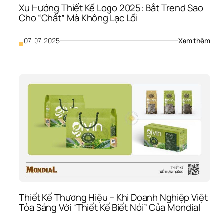
Xu Hướng Thiết Kế Logo 2025: Bắt Trend Sao 
Cho “Chất” Mà Không Lạc Lối
: 
07-07-2025
Xem thêm
■
Xu 
Hướ
Thiế
Kế 
Log
202
Bắt 
Tre
Sao
Cho
“Ch
Mà 
Khô
Lạc 
Lối
Thiết Kế Thương Hiệu – Khi Doanh Nghiệp Việt 
Tỏa Sáng Với “Thiết Kế Biết Nói” Của Mondial