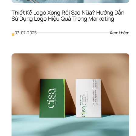
“Ch
Áo” 
Thiết Kế Logo Xong Rồi Sao Nữa? Hướng Dẫn 
Mớ
Sử Dụng Logo Hiệu Quả Trong Marketing
: 
07-07-2025
Xem thêm
■
Thiế
Kế 
Log
Xon
Rồi 
Sao
Nữa
Hướ
Dẫn
Sử 
Dụn
Log
Hiệu
Quả
Tro
Mar