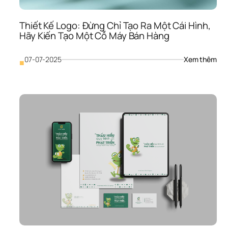
Thiết Kế Logo: Đừng Chỉ Tạo Ra Một Cái Hình, 
Hãy Kiến Tạo Một Cỗ Máy Bán Hàng
: 
07-07-2025
Xem thêm
■
Thiế
Kế 
Logo
Đừn
Chỉ 
Tạo 
Ra 
Một
Cái 
Hình
Hãy
Kiến
Tạo 
Một
Cỗ 
Máy
Bán