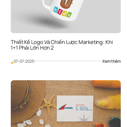
Log
Của
Bạn
Phải
“Số
Trên
Màn
Hìn
Thiết Kế Logo Và Chiến Lược Marketing: Khi 
1+1 Phải Lớn Hơn 2
: 
07-07-2025
Xem thêm
■
Thiế
Kế 
Log
Và 
Chi
Lượ
Mar
Khi 
1+1 
Phải
Lớn
Hơn