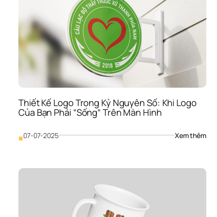
Đừn
Chỉ 
Tạo 
Một
Biểu
Tượ
Hãy
Đặt 
Nền
Món
Cho
Thiết Kế Logo Trong Kỷ Nguyên Số: Khi Logo 
Cả 
Của Bạn Phải “Sống” Trên Màn Hình
Một
“Đế 
Ch
: 
07-07-2025
Xem thêm
■
Thiế
Kế 
Log
Tro
Kỷ 
Ngu
Số: 
Khi 