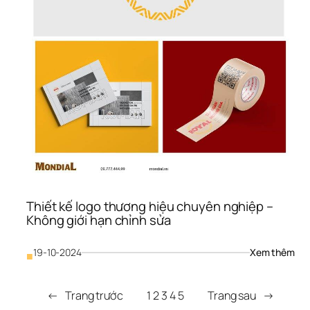
Tri
Thiết kế logo thương hiệu chuyên nghiệp – 
Không giới hạn chỉnh sửa
: 
19-10-2024
Xem thêm
■
Thiế
kế 
logo
←
Trang trước
1
2
3
4
5
Trang sau
→
thư