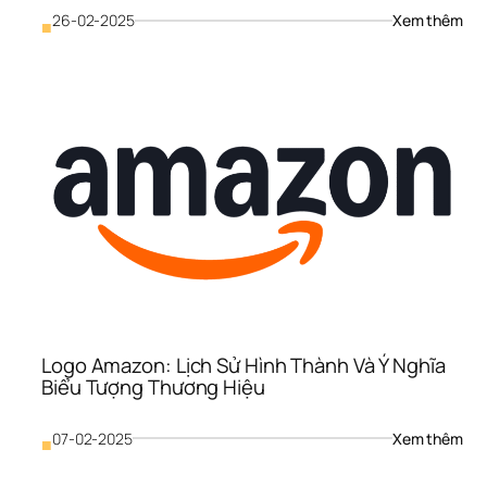
: 
26-02-2025
Xem thêm
■
Thiế
Kế 
Thư
Hiệu
– 
Khi 
Doa
Ngh
Việt
Tỏa 
Sán
Với 
“Thi
Kế 
Biết
Nói”
Logo Amazon: Lịch Sử Hình Thành Và Ý Nghĩa 
Của
Biểu Tượng Thương Hiệu
Mon
: 
07-02-2025
Xem thêm
■
Log
Ama