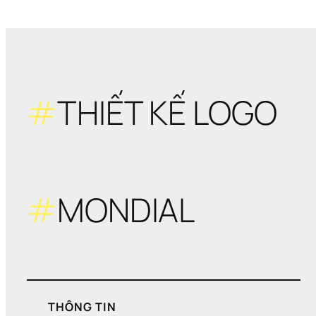
hiệu
chu
ngh
– 
Khô
giới 
hạn
#
THIẾT KẾ LOGO
chỉn
sửa
#
MONDIAL
THÔNG TIN