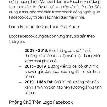
dựng thương hiệu. Màu xanh lam mà Facebook sử dụng 
tạo cảm giác tin cậy, chuyên nghiệp và dễ tiếp cận. Đây 
cũng là màu sắc phổ biến trong ngành công nghệ, giúp 
Facebook duy trì bản sắc nhận diện mạnh mẽ.
Logo Facebook Qua Từng Giai Đoạn
Logo Facebook cũng đã có những thay đổi dần theo 
thời gian:
2009 – 2013:
Biểu tượng có chữ “f” viết
thường trên nền xanh đậm với một đường viền
xanh nhạt phía dưới.
2013 – 2019:
Đường viền bị loại bỏ, chữ “f” di
chuyển gần đáy hộp, hiệu ứng 3D trở nên tinh
tế hơn.
2019 – Hiện Tại:
Chữ “f” màu trắng trên nền
xanh lam hình tròn, tạo nên sự đơn giản và tinh
tế hơn.
Phông Chữ Trên Logo Facebook