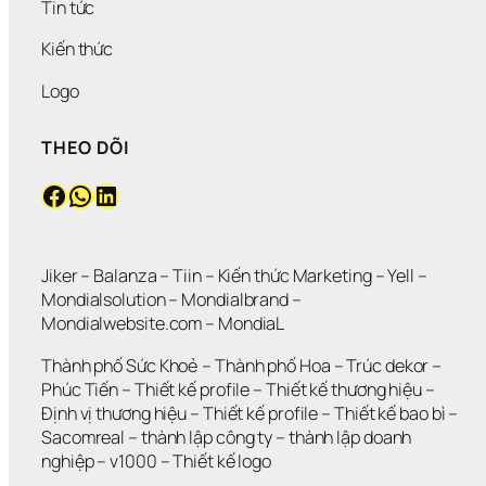
Tin tức
Kiến thức
Logo
THEO DÕI
Facebook
WhatsApp
LinkedIn
Jiker 
– 
Balanza
 – 
Tiin
 – 
Kiến thức Marketing
 – 
Yell
 – 
Mondialsolution
 – 
Mondialbrand
 – 
Mondialwebsite.com
 – 
MondiaL
Thành phố Sức Khoẻ
 – 
Thành phố Hoa 
– 
Trúc dekor
 – 
Phúc Tiến 
– 
Thiết kế profile
 – 
Thiết kế thương hiệu
 – 
Định vị thương hiệu 
– 
Thiết kế profile
 – 
Thiết kế bao bì
 – 
Sacomreal
 – 
thành lập công ty
 – 
thành lập doanh 
nghiệp
 – 
v1000
 – 
Thiết kế logo