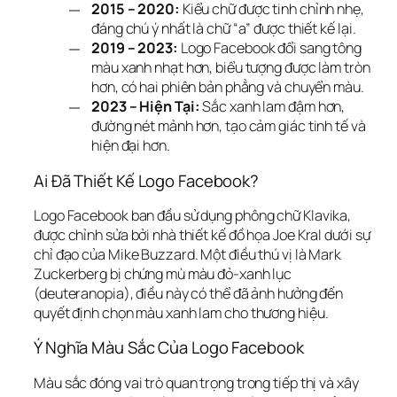
2015 – 2020:
Kiểu chữ được tinh chỉnh nhẹ,
đáng chú ý nhất là chữ “a” được thiết kế lại.
2019 – 2023:
Logo Facebook đổi sang tông
màu xanh nhạt hơn, biểu tượng được làm tròn
hơn, có hai phiên bản phẳng và chuyển màu.
2023 – Hiện Tại:
Sắc xanh lam đậm hơn,
đường nét mảnh hơn, tạo cảm giác tinh tế và
hiện đại hơn.
Ai Đã Thiết Kế Logo Facebook?
Logo Facebook ban đầu sử dụng phông chữ Klavika, 
được chỉnh sửa bởi nhà thiết kế đồ họa Joe Kral dưới sự 
chỉ đạo của Mike Buzzard. Một điều thú vị là Mark 
Zuckerberg bị chứng mù màu đỏ-xanh lục 
(deuteranopia), điều này có thể đã ảnh hưởng đến 
quyết định chọn màu xanh lam cho thương hiệu.
Ý Nghĩa Màu Sắc Của Logo Facebook
Màu sắc đóng vai trò quan trọng trong tiếp thị và xây 