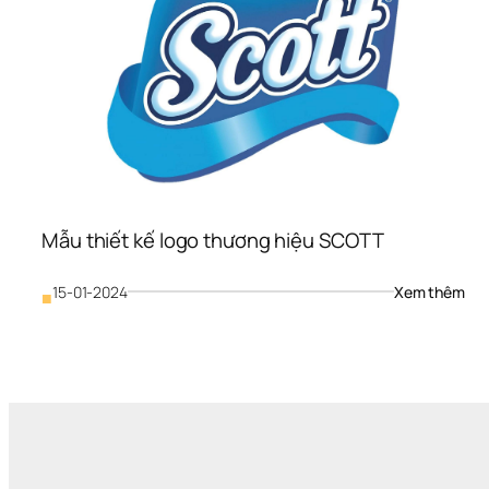
Mẫu thiết kế logo thương hiệu SCOTT 
: 
15-01-2024
Xem thêm
■
Mẫu
thiế
kế 
logo
thư
hiệu
SC