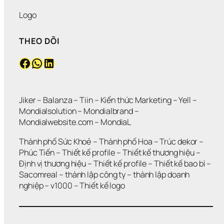
Logo
THEO DÕI
Facebook
WhatsApp
LinkedIn
Jiker 
– 
Balanza
 – 
Tiin
 – 
Kiến thức Marketing
 – 
Yell
 – 
Mondialsolution
 – 
Mondialbrand
 – 
Mondialwebsite.com
 – 
MondiaL
Thành phố Sức Khoẻ
 – 
Thành phố Hoa 
– 
Trúc dekor
 – 
Phúc Tiến 
– 
Thiết kế profile
 – 
Thiết kế thương hiệu
 – 
Định vị thương hiệu 
– 
Thiết kế profile
 – 
Thiết kế bao bì
 – 
Sacomreal
 – 
thành lập công ty
 – 
thành lập doanh 
nghiệp
 – 
v1000
 – 
Thiết kế logo