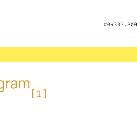
#09333.80
agram
[1]