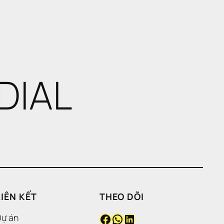
DIAL
LIÊN KẾT
THEO DÕI
Facebook
WhatsApp
LinkedIn
Dự án