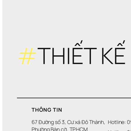
#
THIẾT KẾ
THÔNG TIN
67 Đường số 3, Cư xá Đô Thành, 
Hotline: 
Phường Bàn cờ, TP.HCM