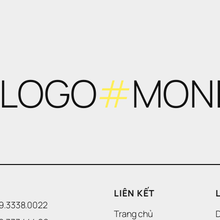
 LOGO
#
MON
LIÊN KẾT
09.3338.0022 
Trang chủ