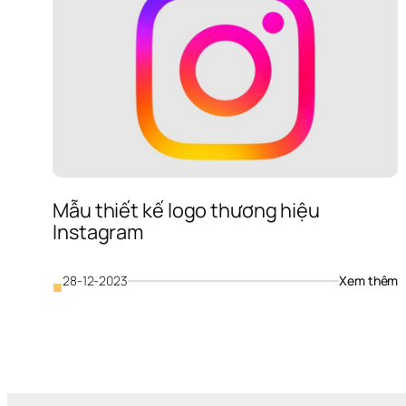
Mẫu thiết kế logo thương hiệu 
Instagram
: 
28-12-2023
Xem thêm
■
M
t
k
l
t
h
I