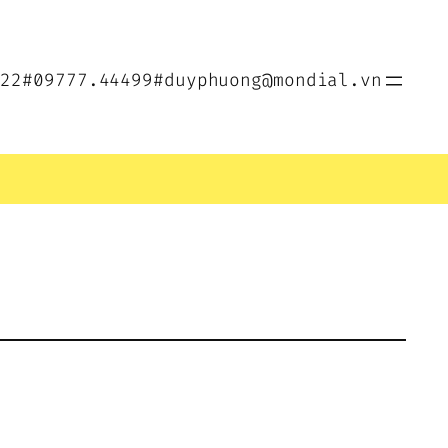
022
#09777.44499
#duyphuong@mondial.vn