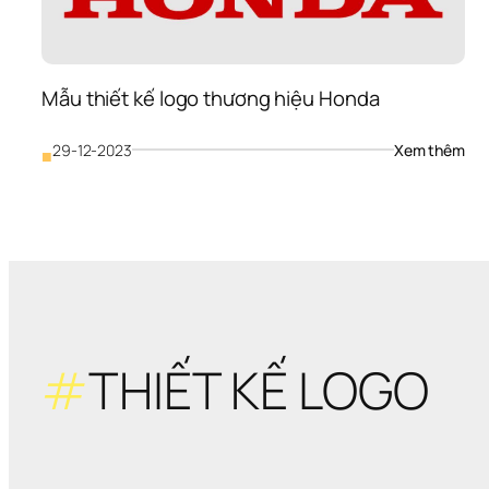
Mẫu thiết kế logo thương hiệu Honda
: 
29-12-2023
Xem thêm
■
Mẫu
thiế
kế 
logo
thư
hiệu
Ho
#
THIẾT KẾ LOGO