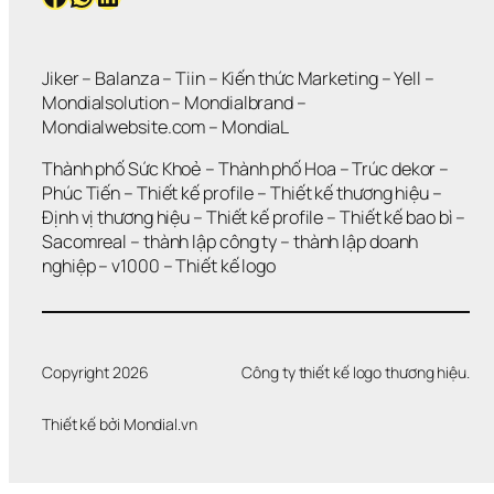
Jiker 
– 
Balanza
 – 
Tiin
 – 
Kiến thức Marketing
 – 
Yell
 – 
Mondialsolution
 – 
Mondialbrand
 – 
Mondialwebsite.com
 – 
MondiaL
Thành phố Sức Khoẻ
 – 
Thành phố Hoa 
– 
Trúc dekor
 – 
Phúc Tiến 
– 
Thiết kế profile
 – 
Thiết kế thương hiệu
 – 
Định vị thương hiệu 
– 
Thiết kế profile
 – 
Thiết kế bao bì
 – 
Sacomreal
 – 
thành lập công ty
 – 
thành lập doanh 
nghiệp
 – 
v1000
 – 
Thiết kế logo
Copyright 2026
Công ty thiết kế logo thương hiệu.
Thiết kế bởi 
Mondial.vn