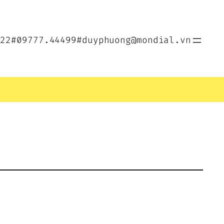
022
#09777.44499
#duyphuong@mondial.vn