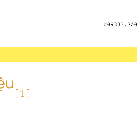
#09333.80
iệu
[1]