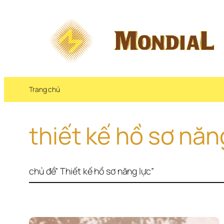
Chuyển 
đến 
phần 
nội 
dung
Trang chủ
thiết kế hồ sơ năn
chủ đề” Thiết kế hồ sơ năng lực”