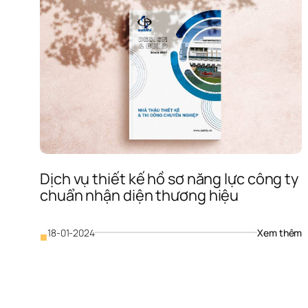
Dịch vụ thiết kế hồ sơ năng lực công ty 
chuẩn nhận diện thương hiệu
: 
18-01-2024
Xem thêm
■
D
v
t
k
h