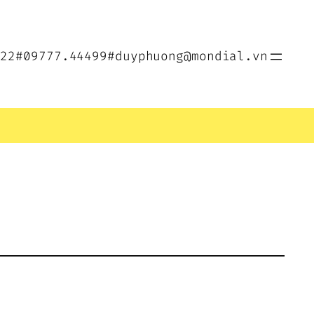
022
#09777.44499
#duyphuong@mondial.vn