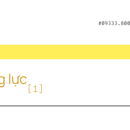
#09333.80
g lực
[1]