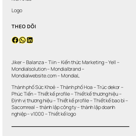
Logo
THEO DÕI
Facebook
WhatsApp
LinkedIn
Jiker 
– 
Balanza
 – 
Tiin
 – 
Kiến thức Marketing
 – 
Yell
 – 
Mondialsolution
 – 
Mondialbrand
 – 
Mondialwebsite.com
 – 
MondiaL
Thành phố Sức Khoẻ
 – 
Thành phố Hoa 
– 
Trúc dekor
 – 
Phúc Tiến 
– 
Thiết kế profile
 – 
Thiết kế thương hiệu
 – 
Định vị thương hiệu 
– 
Thiết kế profile
 – 
Thiết kế bao bì
 – 
Sacomreal
 – 
thành lập công ty
 – 
thành lập doanh 
nghiệp
 – 
v1000
 – 
Thiết kế logo