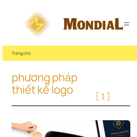
Chuyển 
đến 
phần 
nội 
dung
Trang chủ
phương pháp 
thiết kế logo
[1]