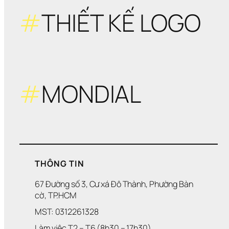
thô
#
THIẾT KẾ LOGO
tin
#
MONDIAL
THÔNG TIN
67 Đường số 3, Cư xá Đô Thành, Phường Bàn 
cờ, TP.HCM
MST: 0312261328
Làm việc T2 – T6 (8h30 – 17h30)