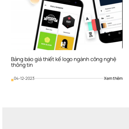
Bảng báo giá thiết kế logo ngành công nghệ 
thông tin
: 
04-12-2023
Xem thêm
■
Bản
báo
giá 
thiế
kế 
logo
ngà
côn
ngh