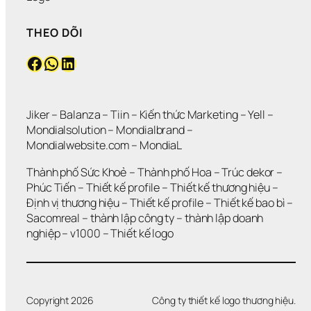
THEO DÕI
Facebook
WhatsApp
LinkedIn
Jiker 
– 
Balanza
 – 
Tiin
 – 
Kiến thức Marketing
 – 
Yell
 – 
Mondialsolution
 – 
Mondialbrand
 – 
Mondialwebsite.com
 – 
MondiaL
Thành phố Sức Khoẻ
 – 
Thành phố Hoa 
– 
Trúc dekor
 – 
Phúc Tiến 
– 
Thiết kế profile
 – 
Thiết kế thương hiệu
 – 
Định vị thương hiệu 
– 
Thiết kế profile
 – 
Thiết kế bao bì
 – 
Sacomreal
 – 
thành lập công ty
 – 
thành lập doanh 
nghiệp
 – 
v1000
 – 
Thiết kế logo
Copyright 2026
Công ty thiết kế logo thương hiệu.