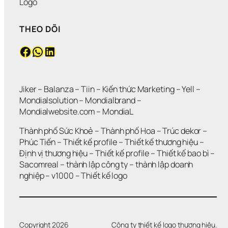
Logo
THEO DÕI
Facebook
WhatsApp
LinkedIn
Jiker 
– 
Balanza
 – 
Tiin
 – 
Kiến thức Marketing
 – 
Yell
 – 
Mondialsolution
 – 
Mondialbrand
 – 
Mondialwebsite.com
 – 
MondiaL
Thành phố Sức Khoẻ
 – 
Thành phố Hoa 
– 
Trúc dekor
 – 
Phúc Tiến 
– 
Thiết kế profile
 – 
Thiết kế thương hiệu
 – 
Định vị thương hiệu 
– 
Thiết kế profile
 – 
Thiết kế bao bì
 – 
Sacomreal
 – 
thành lập công ty
 – 
thành lập doanh 
nghiệp
 – 
v1000
 – 
Thiết kế logo
Copyright 2026
Công ty thiết kế logo thương hiệu.