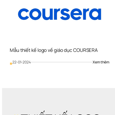
Mẫu thiết kế logo về giáo dục COURSERA
: 
22-01-2024
Xem thêm
■
Mẫu
thiế
kế 
logo
về 
giáo
dục
CO