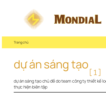
Chuyển 
đến 
phần 
nội 
dung
Trang chủ
dự án sáng tạo
[1]
dự án sáng tạo chủ đề do team công ty thiết kế l
thực hiện biên tập