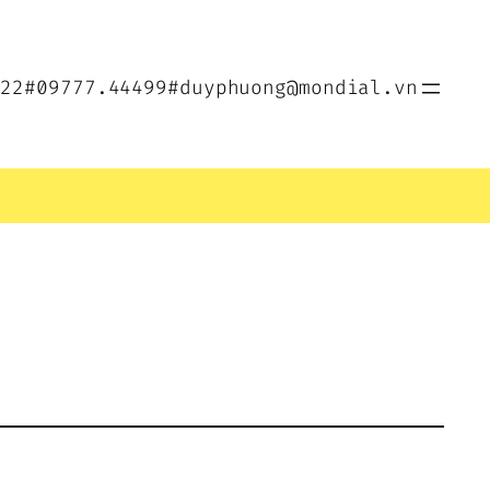
022
#09777.44499
#duyphuong@mondial.vn