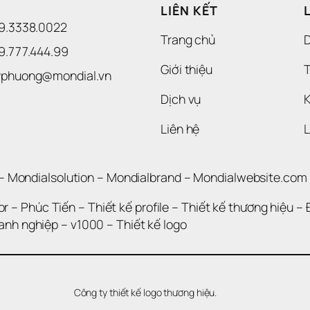
LIÊN KẾT
09.3338.0022 
Trang chủ
09.777.444.99
Giới thiệu
T
uyphuong@mondial.vn
Dịch vụ
K
Liên hệ
– 
Mondialsolution
 – 
Mondialbrand
 – 
Mondialwebsite.com
or
 – 
Phúc Tiến 
– 
Thiết kế profile
 – 
Thiết kế thương hiệu
 – 
oanh nghiệp
 – 
v1000
 – 
Thiết kế logo
Công ty thiết kế logo thương hiệu.