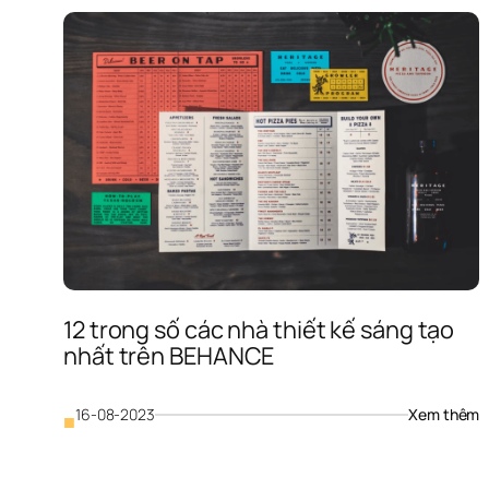
12 trong số các nhà thiết kế sáng tạo 
nhất trên BEHANCE
: 
16-08-2023
Xem thêm
■
12
t
s