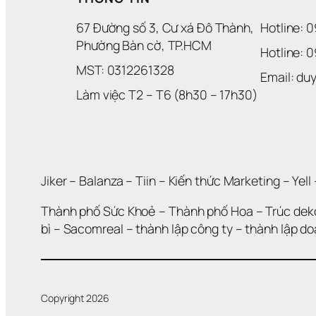
67 Đường số 3, Cư xá Đô Thành, 
Hotline: 
Phường Bàn cờ, TP.HCM
Hotline: 
MST: 0312261328
Email: d
Làm việc T2 – T6 (8h30 – 17h30)
Jiker 
– 
Balanza
 – 
Tiin
 – 
Kiến thức Marketing
 – 
Yell
 
Thành phố Sức Khoẻ
 – 
Thành phố Hoa 
– 
Trúc dek
bì
 – 
Sacomreal
 – 
thành lập công ty
 – 
thành lập d
Copyright 2026