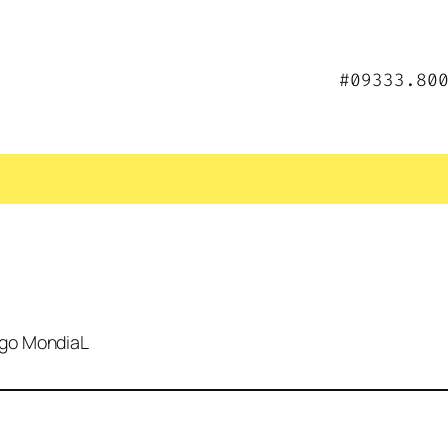
#09333.80
ogo MondiaL 