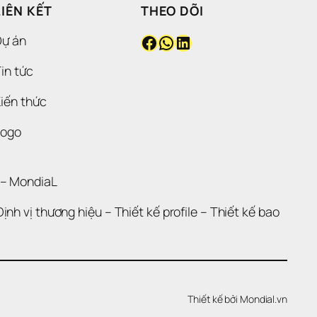
LIÊN KẾT
THEO DÕI
Facebook
WhatsApp
LinkedIn
Dự án
in tức
iến thức
Logo
 – 
MondiaL
Định vị thương hiệu 
– 
Thiết kế profile
 – 
Thiết kế bao 
Thiết kế bởi 
Mondial.vn