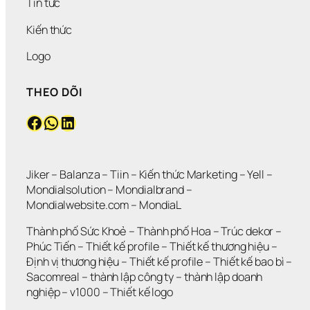
Tin tức
Kiến thức
Logo
THEO DÕI
Facebook
WhatsApp
LinkedIn
Jiker 
– 
Balanza
 – 
Tiin
 – 
Kiến thức Marketing
 – 
Yell
 – 
Mondialsolution
 – 
Mondialbrand
 – 
Mondialwebsite.com
 – 
MondiaL
Thành phố Sức Khoẻ
 – 
Thành phố Hoa 
– 
Trúc dekor
 – 
Phúc Tiến 
– 
Thiết kế profile
 – 
Thiết kế thương hiệu
 – 
Định vị thương hiệu 
– 
Thiết kế profile
 – 
Thiết kế bao bì
 – 
Sacomreal
 – 
thành lập công ty
 – 
thành lập doanh 
nghiệp
 – 
v1000
 – 
Thiết kế logo