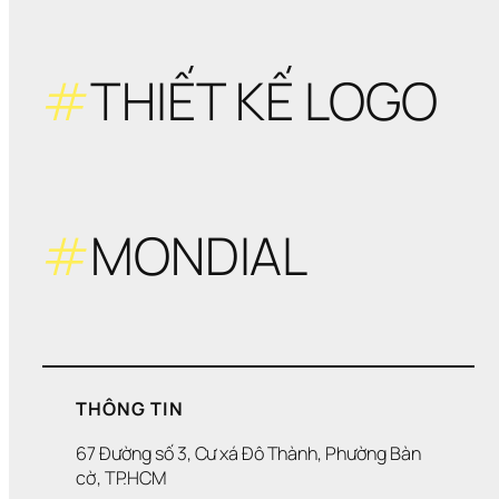
kế 
sán
tạo 
nhấ
#
THIẾT KẾ LOGO
trên
BE
#
MONDIAL
THÔNG TIN
67 Đường số 3, Cư xá Đô Thành, Phường Bàn 
cờ, TP.HCM