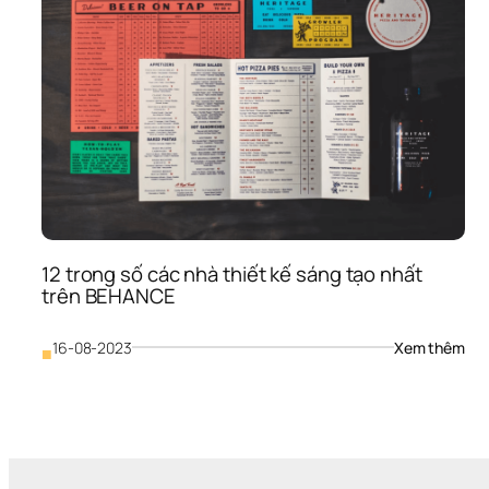
12 trong số các nhà thiết kế sáng tạo nhất 
trên BEHANCE
: 
16-08-2023
Xem thêm
■
12 
tron
số 
các
nhà
thiế