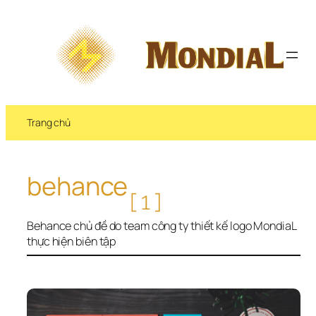
Chuyển 
đến 
phần 
nội 
dung
Trang chủ
behance
[1]
Behance chủ đề do team công ty thiết kế logo MondiaL 
thực hiện biên tập