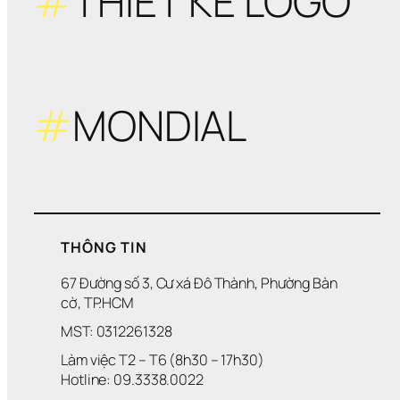
#
THIẾT KẾ LOGO
#
MONDIAL
THÔNG TIN
67 Đường số 3, Cư xá Đô Thành, Phường Bàn 
cờ, TP.HCM
MST: 0312261328
Làm việc T2 – T6 (8h30 – 17h30)
Hotline: 09.3338.0022 