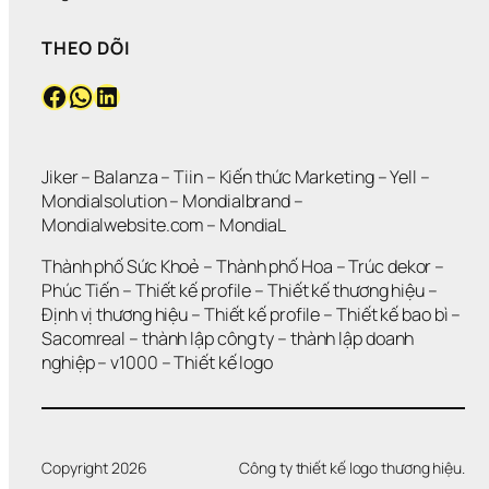
THEO DÕI
Facebook
WhatsApp
LinkedIn
Jiker 
– 
Balanza
 – 
Tiin
 – 
Kiến thức Marketing
 – 
Yell
 – 
Mondialsolution
 – 
Mondialbrand
 – 
Mondialwebsite.com
 – 
MondiaL
Thành phố Sức Khoẻ
 – 
Thành phố Hoa 
– 
Trúc dekor
 – 
Phúc Tiến 
– 
Thiết kế profile
 – 
Thiết kế thương hiệu
 – 
Định vị thương hiệu 
– 
Thiết kế profile
 – 
Thiết kế bao bì
 – 
Sacomreal
 – 
thành lập công ty
 – 
thành lập doanh 
nghiệp
 – 
v1000
 – 
Thiết kế logo
Copyright 2026
Công ty thiết kế logo thương hiệu.