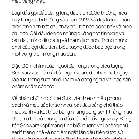
màu vàng nhạt.
Loại dầu gội đầu dạng lỏng đầu tiên được thương hiệu 
này tung ra thị trường vào năm 1927, và đây là lúc nhận 
diện hình ảnh bắt đầu thay đổi, trở nên bóng bẩy và hiện 
đại hơn. Cái đầu đen có những đường nét tinh xảo và 
bắt đầu trông dịu dàng và thanh lịch hơn. Trong những 
chai dầu gội đầu tiên, biểu tượng được bao bọc trong 
một vòng tròn mỏng màu đen.
Đặc điểm chính của người đàn ông trong biểu tượng 
Schwarzkopf là mái tóc ngắn xoăn, dễ nhận biết ngay 
lập tức trong suốt nhiều năm và đồng nghĩa với các sản 
phẩm chăm sóc tóc.
Về phần chữ, nó có thể được viết theo nhiều phong 
cách và màu sắc khác nhau, bắt đầu bằng chữ thảo 
màu xanh và kết thúc bằng những dòng serif thẳng màu 
đen, mà tất cả chúng ta đều có thể thấy ngày nay. Bảng 
tên Schwarzkopf mang tính biểu tượng với phông chữ 
serif trang nhã và nghiêm ngặt lần đầu tiên được sử 
dụng trên các chai dầu gội có thương hiệu vào những 