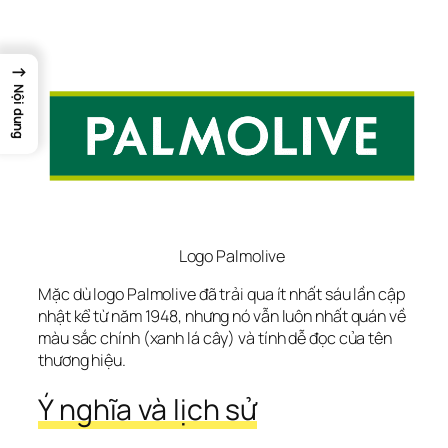
→
Nội dung
Logo Palmolive
Mặc dù logo Palmolive đã trải qua ít nhất sáu lần cập 
nhật kể từ năm 1948, nhưng nó vẫn luôn nhất quán về 
màu sắc chính (xanh lá cây) và tính dễ đọc của tên 
thương hiệu.
Ý nghĩa và lịch sử