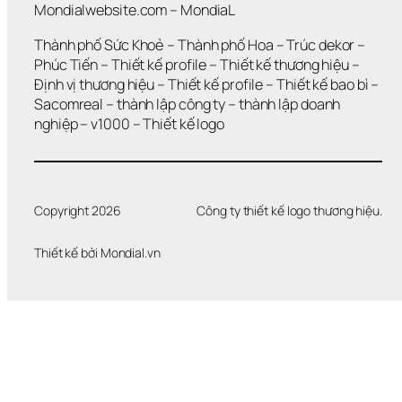
Mondialwebsite.com
 – 
MondiaL
Thành phố Sức Khoẻ
 – 
Thành phố Hoa 
– 
Trúc dekor
 – 
Phúc Tiến 
– 
Thiết kế profile
 – 
Thiết kế thương hiệu
 – 
Định vị thương hiệu 
– 
Thiết kế profile
 – 
Thiết kế bao bì
 – 
Sacomreal
 – 
thành lập công ty
 – 
thành lập doanh 
nghiệp
 – 
v1000
 – 
Thiết kế logo
Copyright 2026
Công ty thiết kế logo thương hiệu.
Thiết kế bởi 
Mondial.vn