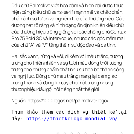
Dấu chữ Palmolive viết hoa đậm và hiện đại được thực 
hiện bằng kiểu chữ sans-serif mạnh mẽ và chắc chắn, 
phản ánh sự tự tin và nghiêm túc của thương hiệu. Các 
đường nét rõ ràng và hình dạng ổn định khiến kiểu chữ 
của thương hiệu trông giống với các phông chữ Contax 
Pro 75 Bold SC và Intervogue, nhưng các góc mềm mại 
của chữ “A” và “V” tăng thêm sự độc đáo và cá tính.
Hai sắc xanh, rừng và vôi, đi kèm với màu trắng, tượng 
trưng cho thiên nhiên và sự tươi mát, đồng thời tượng 
trưng cho những phẩm chất như sự tiến bộ thành công 
và nghị lực. Dòng chữ màu trắng mang lại cảm giác 
trung thành và đáng tin cậy cho một trong những 
thương hiệu dầu gội nổi tiếng nhất thế giới.
Nguồn: https://1000logos.net/palmolive-logo/
Tham khảo thêm các dịch vụ thiết kế tại 
đây: 
https://thietkelogo.mondial.vn/