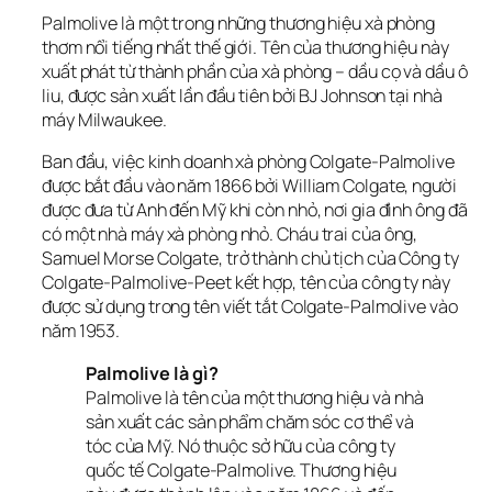
Palmolive là một trong những thương hiệu xà phòng 
thơm nổi tiếng nhất thế giới. Tên của thương hiệu này 
xuất phát từ thành phần của xà phòng – dầu cọ và dầu ô 
liu, được sản xuất lần đầu tiên bởi BJ Johnson tại nhà 
máy Milwaukee.
Ban đầu, việc kinh doanh xà phòng Colgate-Palmolive 
được bắt đầu vào năm 1866 bởi William Colgate, người 
được đưa từ Anh đến Mỹ khi còn nhỏ, nơi gia đình ông đã 
có một nhà máy xà phòng nhỏ. Cháu trai của ông, 
Samuel Morse Colgate, trở thành chủ tịch của Công ty 
Colgate-Palmolive-Peet kết hợp, tên của công ty này 
được sử dụng trong tên viết tắt Colgate-Palmolive vào 
năm 1953.
Palmolive là gì?
Palmolive là tên của một thương hiệu và nhà 
sản xuất các sản phẩm chăm sóc cơ thể và 
tóc của Mỹ. Nó thuộc sở hữu của công ty 
quốc tế Colgate-Palmolive. Thương hiệu 