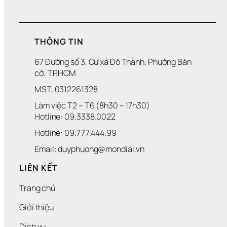
THÔNG TIN
67 Đường số 3, Cư xá Đô Thành, Phường Bàn 
cờ, TP.HCM
MST: 0312261328
Làm việc T2 – T6 (8h30 – 17h30)
Hotline: 09.3338.0022 
Hotline: 09.777.444.99
Email: duyphuong@mondial.vn
LIÊN KẾT
Trang chủ
Giới thiệu
Dịch vụ