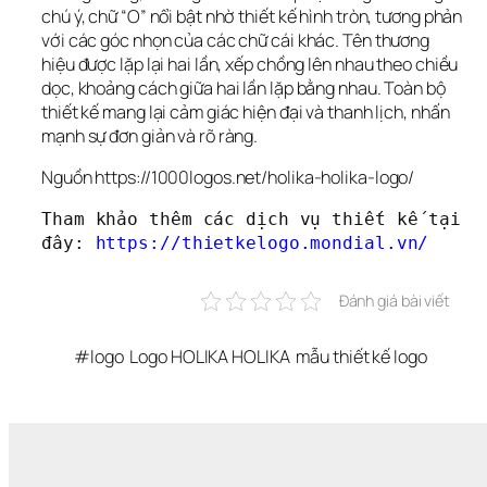
chú ý, chữ “O” nổi bật nhờ thiết kế hình tròn, tương phản 
với các góc nhọn của các chữ cái khác. Tên thương 
hiệu được lặp lại hai lần, xếp chồng lên nhau theo chiều 
dọc, khoảng cách giữa hai lần lặp bằng nhau. Toàn bộ 
thiết kế mang lại cảm giác hiện đại và thanh lịch, nhấn 
mạnh sự đơn giản và rõ ràng.
Nguồn https://1000logos.net/holika-holika-logo/
Tham khảo thêm các dịch vụ thiết kế tại 
đây: 
https://thietkelogo.mondial.vn/
Đánh giá bài viết
#
logo
Logo HOLIKA HOLIKA
mẫu thiết kế logo