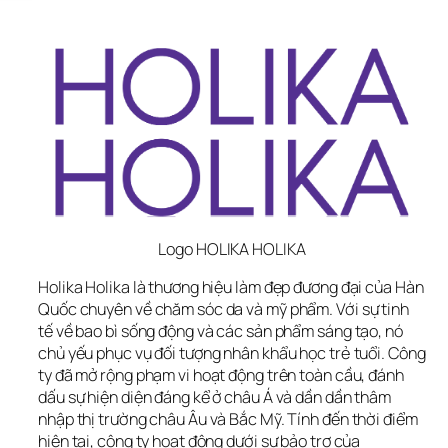
Logo HOLIKA HOLIKA
Holika Holika là thương hiệu làm đẹp đương đại của Hàn 
Quốc chuyên về chăm sóc da và mỹ phẩm. Với sự tinh 
tế về bao bì sống động và các sản phẩm sáng tạo, nó 
chủ yếu phục vụ đối tượng nhân khẩu học trẻ tuổi. Công 
ty đã mở rộng phạm vi hoạt động trên toàn cầu, đánh 
dấu sự hiện diện đáng kể ở châu Á và dần dần thâm 
nhập thị trường châu Âu và Bắc Mỹ. Tính đến thời điểm 
hiện tại, công ty hoạt động dưới sự bảo trợ của 