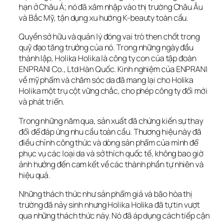
hạn ở Châu Á; nó đã xâm nhập vào thị trường Châu Âu 
và Bắc Mỹ, tận dụng xu hướng K-beauty toàn cầu.
Quyền sở hữu và quản lý đóng vai trò then chốt trong 
quỹ đạo tăng trưởng của nó. Trong những ngày đầu 
thành lập, Holika Holika là công ty con của tập đoàn 
ENPRANI Co., Ltd Hàn Quốc. Kinh nghiệm của ENPRANI 
về mỹ phẩm và chăm sóc da đã mang lại cho Holika 
Holika một trụ cột vững chắc, cho phép công ty đổi mới 
và phát triển.
Trong những năm qua, sản xuất đã chứng kiến ​​sự thay 
đổi để đáp ứng nhu cầu toàn cầu. Thương hiệu này đã 
điều chỉnh công thức và dòng sản phẩm của mình để 
phục vụ các loại da và sở thích quốc tế, không bao giờ 
ảnh hưởng đến cam kết về các thành phần tự nhiên và 
hiệu quả.
Những thách thức như sản phẩm giả và bão hòa thị 
trường đã nảy sinh nhưng Holika Holika đã tự tin vượt 
qua những thách thức này. Nó đã áp dụng cách tiếp cận 