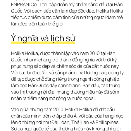
ENPRANI Co., Ltd., tập đoàn mỹ phẩm hàng đầu tại Hàn 
Quốc. Với cách tiếp cận làm đẹp độc đáo, Holika Holika 
tiếp tục chiếm được cảm tình của những người đam mê 
làm đẹp trên toàn thế giới.
Ý nghĩa và lịch sử
Holika Holika, được thành lập vào năm 2010 tại Hàn 
Quốc, nhanh chóng trở thành đồng nghĩa với thời kỳ 
phục hưng sắc đẹp và chăm sóc da của đất nước này. 
Với bao bì độc đáo và sản phẩm chất lượng cao, công ty 
đã tạo được chỗ đứng riêng trong ngành công nghiệp 
làm đẹp Hàn Quốc đầy cạnh tranh. Ban đầu, tập trung 
vào thị trường nội địa, nhưng thương hiệu này đã sớm 
nhận ra tiềm năng mở rộng ra nước ngoài.
Vào giữa những năm 2010, Holika Holika đã đặt dấu 
chân của mình trên khắp châu Á, với các cửa hàng mọc 
lên ở những nơi như Đài Loan, Thái Lan và Philippines. 
Sự ca ngợi quốc tế của thương hiệu này không chỉ giới 