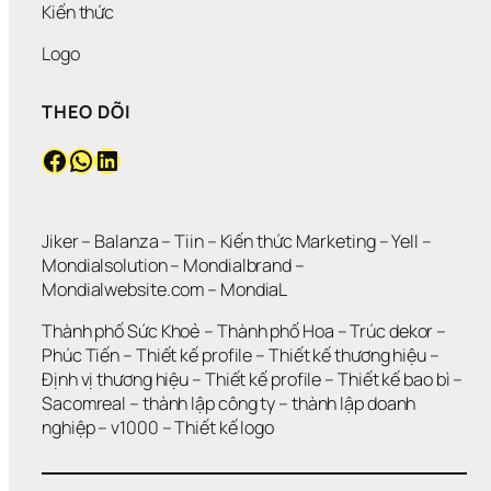
Kiến thức
Logo
THEO DÕI
Facebook
WhatsApp
LinkedIn
Jiker 
– 
Balanza
 – 
Tiin
 – 
Kiến thức Marketing
 – 
Yell
 – 
Mondialsolution
 – 
Mondialbrand
 – 
Mondialwebsite.com
 – 
MondiaL
Thành phố Sức Khoẻ
 – 
Thành phố Hoa 
– 
Trúc dekor
 – 
Phúc Tiến 
– 
Thiết kế profile
 – 
Thiết kế thương hiệu
 – 
Định vị thương hiệu 
– 
Thiết kế profile
 – 
Thiết kế bao bì
 – 
Sacomreal
 – 
thành lập công ty
 – 
thành lập doanh 
nghiệp
 – 
v1000
 – 
Thiết kế logo