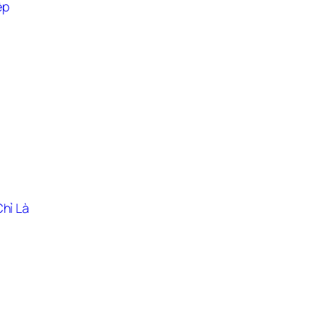
p 
hỉ Là 