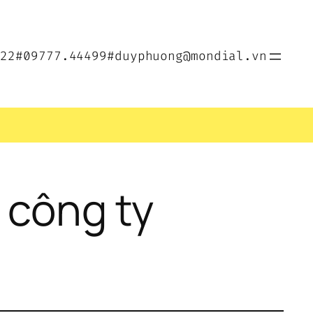
022
#09777.44499
#duyphuong@mondial.vn
công ty 