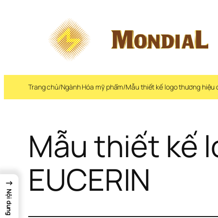
Trang chủ
/
Ngành Hóa mỹ phẩm
/
Mẫu thiết kế logo thương hiệu
Mẫu thiết kế l
EUCERIN
→
Nội dung