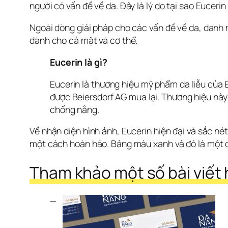
người có vấn đề về da. Đây là lý do tại sao Euceri
Ngoài dòng giải pháp cho các vấn đề về da, danh
dành cho cả mặt và cơ thể.
Eucerin là gì?
Eucerin là thương hiệu mỹ phẩm da liễu của 
được Beiersdorf AG mua lại. Thương hiệu nà
chống nắng.
Về nhận diện hình ảnh, Eucerin hiện đại và sắc né
một cách hoàn hảo. Bảng màu xanh và đỏ là một đ
Tham khảo một số bài viết h