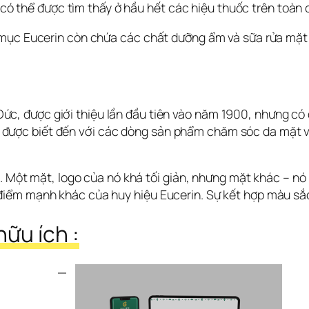
n có thể được tìm thấy ở hầu hết các hiệu thuốc trên toàn 
 mục Eucerin còn chứa các chất dưỡng ẩm và sữa rửa mặt 
Đức, được giới thiệu lần đầu tiên vào năm 1900, nhưng có
y được biết đến với các dòng sản phẩm chăm sóc da mặt 
t. Một mặt, logo của nó khá tối giản, nhưng mặt khác – n
iểm mạnh khác của huy hiệu Eucerin. Sự kết hợp màu sắc 
ữu ích :