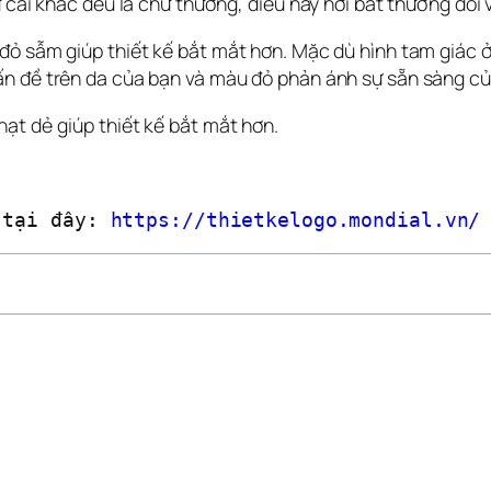
 cái khác đều là chữ thường, điều này hơi bất thường đối 
ỏ sẫm giúp thiết kế bắt mắt hơn. Mặc dù hình tam giác ở 
ấn đề trên da của bạn và màu đỏ phản ánh sự sẵn sàng củ
ạt dẻ giúp thiết kế bắt mắt hơn.
 tại đây: 
https://thietkelogo.mondial.vn/