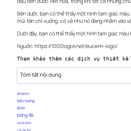
đầu tiên được viết hoa, trong khi tất cả những chữ
Bên dưới, bạn có thể thấy một hình tam giác màu đ
mũi tên chỉ xuống, có vẻ như nó đang nhắm vào v
Dưới đây, bạn có thể thấy một hình tam giác màu h
Nguồn: https://1000logos.net/eucerin-logo/
Tham khảo thêm các dịch vụ thiết kế
Tóm tắt nội dung
amazon
biểu tượng
BMW
bóng đá
coca cola
câu lạc bộ