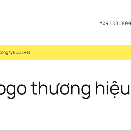
#09333.80
 công ty EUCERIN
ogo thương hiệu 