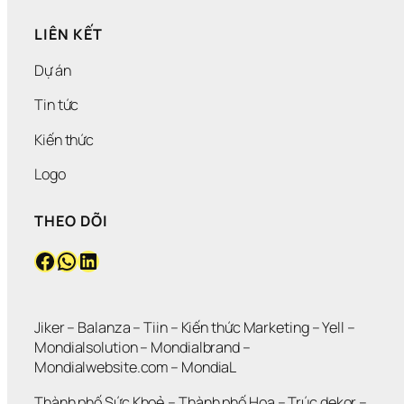
LIÊN KẾT
Dự án
Tin tức
Kiến thức
Logo
THEO DÕI
Facebook
WhatsApp
LinkedIn
Jiker 
– 
Balanza
 – 
Tiin
 – 
Kiến thức Marketing
 – 
Yell
 – 
Mondialsolution
 – 
Mondialbrand
 – 
Mondialwebsite.com
 – 
MondiaL
Thành phố Sức Khoẻ
 – 
Thành phố Hoa 
– 
Trúc dekor
 – 