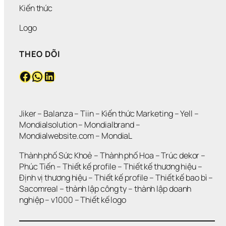
Kiến thức
Logo
THEO DÕI
Facebook
WhatsApp
LinkedIn
Jiker 
– 
Balanza
 – 
Tiin
 – 
Kiến thức Marketing
 – 
Yell
 – 
Mondialsolution
 – 
Mondialbrand
 – 
Mondialwebsite.com
 – 
MondiaL
Thành phố Sức Khoẻ
 – 
Thành phố Hoa 
– 
Trúc dekor
 – 
Phúc Tiến 
– 
Thiết kế profile
 – 
Thiết kế thương hiệu
 – 
Định vị thương hiệu 
– 
Thiết kế profile
 – 
Thiết kế bao bì
 – 
Sacomreal
 – 
thành lập công ty
 – 
thành lập doanh 
nghiệp
 – 
v1000
 – 
Thiết kế logo