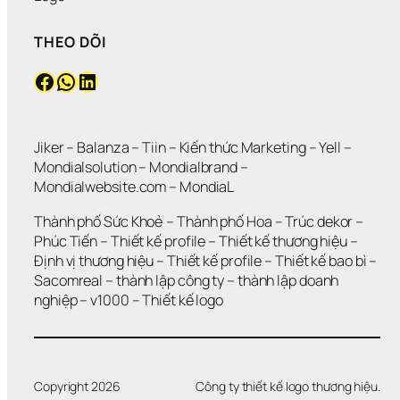
THEO DÕI
Facebook
WhatsApp
LinkedIn
Jiker 
– 
Balanza
 – 
Tiin
 – 
Kiến thức Marketing
 – 
Yell
 – 
Mondialsolution
 – 
Mondialbrand
 – 
Mondialwebsite.com
 – 
MondiaL
Thành phố Sức Khoẻ
 – 
Thành phố Hoa 
– 
Trúc dekor
 – 
Phúc Tiến 
– 
Thiết kế profile
 – 
Thiết kế thương hiệu
 – 
Định vị thương hiệu 
– 
Thiết kế profile
 – 
Thiết kế bao bì
 – 
Sacomreal
 – 
thành lập công ty
 – 
thành lập doanh 
nghiệp
 – 
v1000
 – 
Thiết kế logo
Copyright 2026
Công ty thiết kế logo thương hiệu.