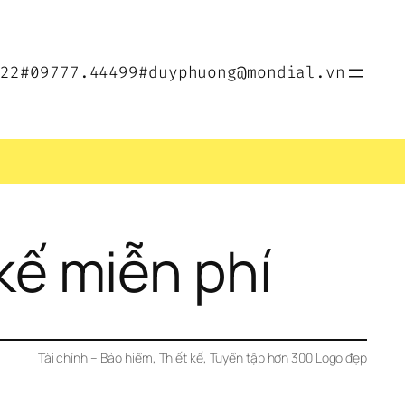
022
#09777.44499
#duyphuong@mondial.vn
 kế miễn phí
Tài chính – Bảo hiểm
, 
Thiết kế
, 
Tuyển tập hơn 300 Logo đẹp