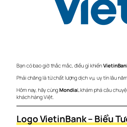
Bạn có bao giờ thắc mắc, điều gì khiến 
VietinBan
Phải chăng là từ chất lượng dịch vụ, uy tín lâu năm
Hôm nay, hãy cùng 
Mondia
L khám phá câu chuyện
khách hàng Việt.
Logo VietinBank – Biểu Tư