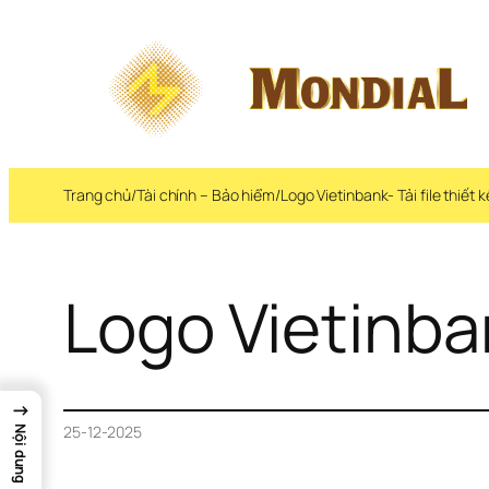
Trang chủ
/
Tài chính – Bảo hiểm
/
Logo Vietinbank- Tải file thiết 
Logo Vietinban
→
25-12-2025
Nội dung