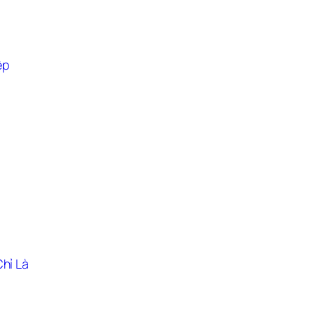
p 
hỉ Là 