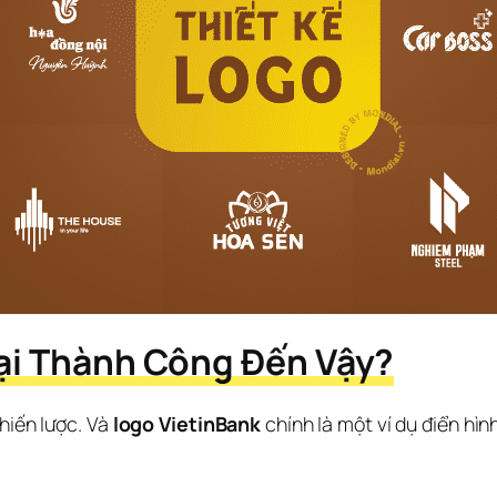
Lại Thành Công Đến Vậy?
hiến lược. Và 
logo VietinBank
 chính là một ví dụ điển hình