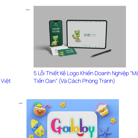
5 Lỗi Thiết Kế Logo Khiến Doanh Nghiệp “Mấ
Việt 
Tiền Oan” (Và Cách Phòng Tránh)