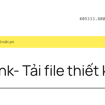
#09333.80
kế miễn phí
k- Tải file thiết