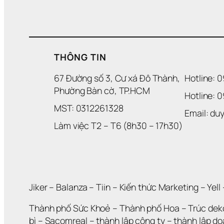
THÔNG TIN
67 Đường số 3, Cư xá Đô Thành, 
Hotline: 
Phường Bàn cờ, TP.HCM
Hotline: 
MST: 0312261328
Email: d
Làm việc T2 – T6 (8h30 – 17h30)
Jiker 
– 
Balanza
 – 
Tiin
 – 
Kiến thức Marketing
 – 
Yell
 
Thành phố Sức Khoẻ
 – 
Thành phố Hoa 
– 
Trúc dek
bì
 – 
Sacomreal
 – 
thành lập công ty
 – 
thành lập d