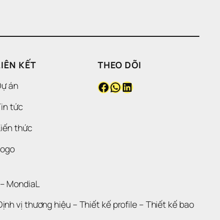
LIÊN KẾT
THEO DÕI
Facebook
WhatsApp
LinkedIn
Dự án
in tức
iến thức
Logo
 – 
MondiaL
Định vị thương hiệu 
– 
Thiết kế profile
 – 
Thiết kế bao 