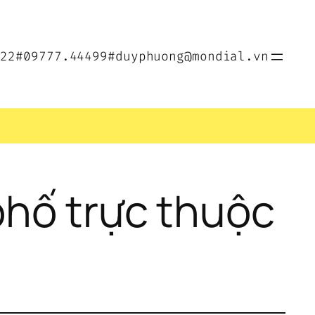
022
#09777.44499
#duyphuong@mondial.vn
hố trực thuộc 