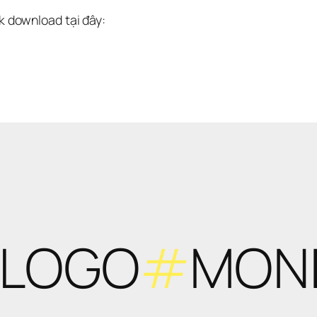
nk download tại đây:
 LOGO
#
MON