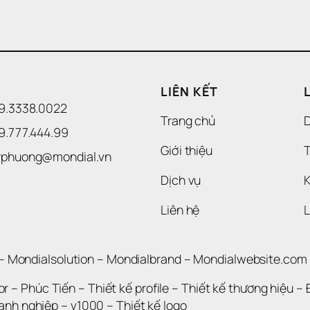
LIÊN KẾT
09.3338.0022 
Trang chủ
09.777.444.99
Giới thiệu
T
uyphuong@mondial.vn
Dịch vụ
K
Liên hệ
– 
Mondialsolution
 – 
Mondialbrand
 – 
Mondialwebsite.com
or
 – 
Phúc Tiến 
– 
Thiết kế profile
 – 
Thiết kế thương hiệu
 – 
oanh nghiệp
 – 
v1000
 – 
Thiết kế logo