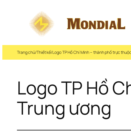
Trang chủ
/
Thiết kế
/
Logo TP Hồ Chí Minh – thành phố trực thuộ
Logo TP Hồ Ch
Trung ương