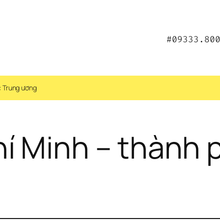
#09333.80
c Trung ương
í Minh – thành p