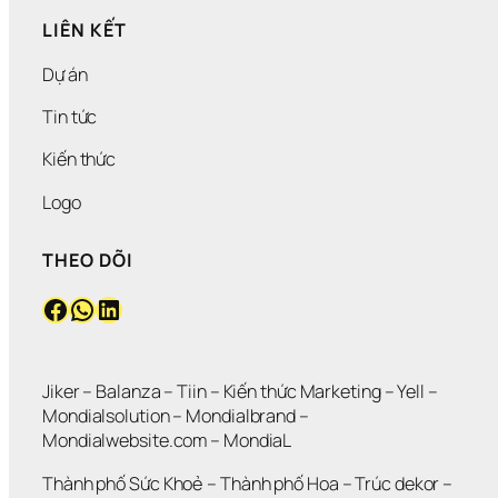
LIÊN KẾT
Dự án
Tin tức
Kiến thức
Logo
THEO DÕI
Facebook
WhatsApp
LinkedIn
Jiker 
– 
Balanza
 – 
Tiin
 – 
Kiến thức Marketing
 – 
Yell
 – 
Mondialsolution
 – 
Mondialbrand
 – 
Mondialwebsite.com
 – 
MondiaL
Thành phố Sức Khoẻ
 – 
Thành phố Hoa 
– 
Trúc dekor
 – 