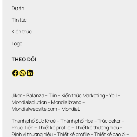
Dự án
Tin tức
Kiến thức
Logo
THEO DÕI
Facebook
WhatsApp
LinkedIn
Jiker 
– 
Balanza
 – 
Tiin
 – 
Kiến thức Marketing
 – 
Yell
 – 
Mondialsolution
 – 
Mondialbrand
 – 
Mondialwebsite.com
 – 
MondiaL
Thành phố Sức Khoẻ
 – 
Thành phố Hoa 
– 
Trúc dekor
 – 
Phúc Tiến 
– 
Thiết kế profile
 – 
Thiết kế thương hiệu
 – 
Định vị thương hiệu 
– 
Thiết kế profile
 – 
Thiết kế bao bì
 – 