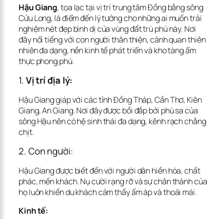
Hậu Giang
, tọa lạc tại vị trí trung tâm Đồng bằng sông 
Cửu Long, là điểm đến lý tưởng cho những ai muốn trải 
nghiệm nét đẹp bình dị của vùng đất trù phú này. Nơi 
đây nổi tiếng với con người thân thiện, cảnh quan thiên 
nhiên đa dạng, nền kinh tế phát triển và kho tàng ẩm 
thực phong phú.
1. 
Vị trí địa lý:
Hậu Giang giáp với các tỉnh Đồng Tháp, Cần Thơ, Kiên 
Giang, An Giang. Nơi đây được bồi đắp bởi phù sa của 
sông Hậu nên có hệ sinh thái đa dạng, kênh rạch chằng 
chịt.
2. Con người:
Hậu Giang được biết đến với người dân hiền hòa, chất 
phác, mến khách. Nụ cười rạng rỡ và sự chân thành của 
họ luôn khiến du khách cảm thấy ấm áp và thoải mái.
Kinh tế: