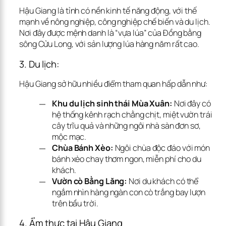
Hậu Giang là tỉnh có nền kinh tế năng động, với thế 
mạnh về nông nghiệp, công nghiệp chế biến và du lịch. 
Nơi đây được mệnh danh là “vựa lúa” của Đồng bằng 
sông Cửu Long, với sản lượng lúa hàng năm rất cao.
3. Du lịch:
Hậu Giang sở hữu nhiều điểm tham quan hấp dẫn như:
Khu du lịch sinh thái Mùa Xuân:
Nơi đây có
hệ thống kênh rạch chằng chịt, miệt vườn trái
cây trĩu quả và những ngôi nhà sàn đơn sơ,
mộc mạc.
Chùa Bánh Xèo:
Ngôi chùa độc đáo với món
bánh xèo chay thơm ngon, miễn phí cho du
khách.
Vườn cò Bằng Lăng:
Nơi du khách có thể
ngắm nhìn hàng ngàn con cò trắng bay lượn
trên bầu trời.
4. Ẩm thực tại Hậu Giang