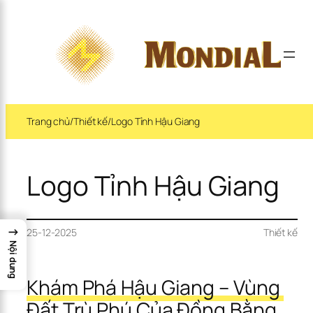
×
Trang chủ
/
Thiết kế
/
Logo Tỉnh Hậu Giang
Logo Tỉnh Hậu Giang
→
25-12-2025
Thiết kế
Nội dung
Khám Phá Hậu Giang – Vùng 
Đất Trù Phú Của Đồng Bằng 