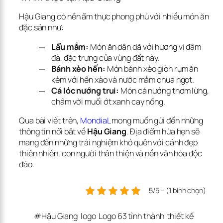
Hậu Giang có nền ẩm thực phong phú với nhiều món ăn 
đặc sản như:
Lẩu mắm:
Món ăn dân dã với hương vị đậm
đà, đặc trưng của vùng đất này.
Bánh xèo hến:
Món bánh xèo giòn rụm ăn
kèm với hến xào và nước mắm chua ngọt.
Cá lóc nướng trui:
Món cá nướng thơm lừng,
chấm với muối ớt xanh cay nồng.
Qua bài viết trên, 
MondiaL
 mong muốn gửi đến những 
thông tin nổi bât về 
Hậu Giang
. Địa điểm hứa hẹn sẽ 
mang đến những trải nghiệm khó quên với cảnh đẹp 
thiên nhiên, con người thân thiện và nền văn hóa độc 
đáo.
5/5 – (1 bình chọn)
#
Hậu Giang
logo
Logo 63 tỉnh thành
thiết kế 