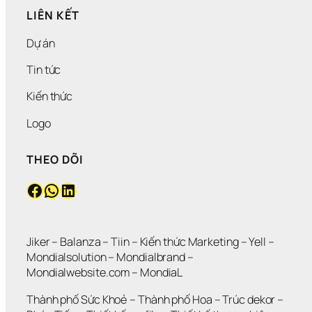
LIÊN KẾT
Dự án
Tin tức
Kiến thức
Logo
THEO DÕI
Facebook
WhatsApp
LinkedIn
Jiker 
– 
Balanza
 – 
Tiin
 – 
Kiến thức Marketing
 – 
Yell
 – 
Mondialsolution
 – 
Mondialbrand
 – 
Mondialwebsite.com
 – 
MondiaL
Thành phố Sức Khoẻ
 – 
Thành phố Hoa 
– 
Trúc dekor
 – 