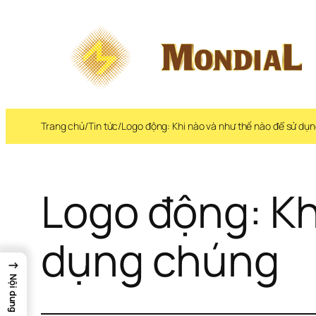
Trang chủ
/
Tin tức
/
Logo động: Khi nào và như thế nào để sử dụ
Logo động: Kh
dụng chúng
→
Nội dung