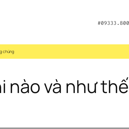
#09333.80
ng chúng
i nào và như thế