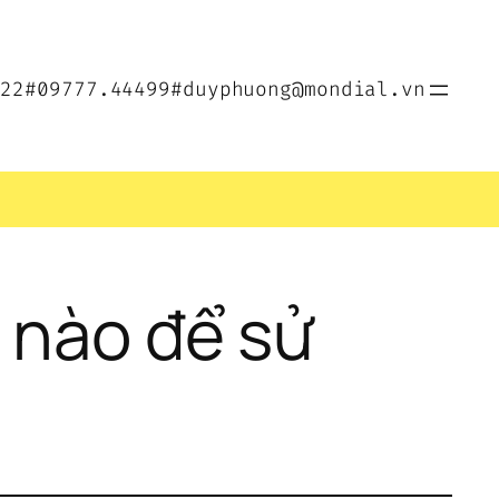
022
#09777.44499
#duyphuong@mondial.vn
 nào để sử 