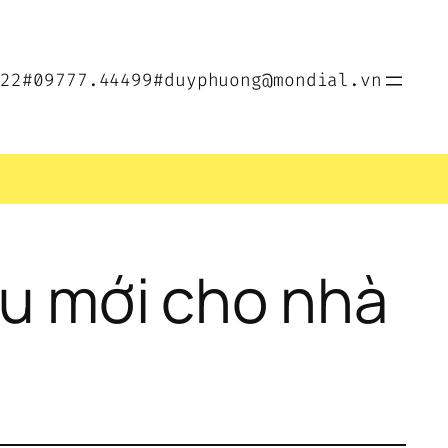
022
#09777.44499
#duyphuong@mondial.vn
ệu mới cho nhà 