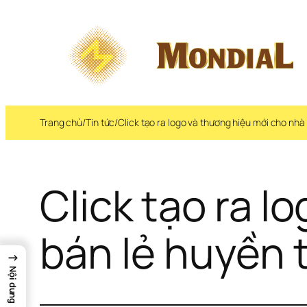
Trang chủ
/
Tin tức
/
Click tạo ra logo và thương hiệu mới cho nhà 
Click tạo ra l
bán lẻ huyền t
→
Nội dung