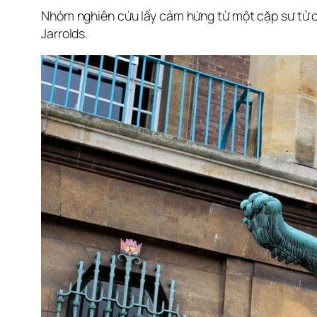
Nhóm nghiên cứu lấy cảm hứng từ một cặp sư tử có
Jarrolds.