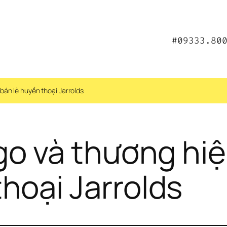
#09333.80
bán lẻ huyền thoại Jarrolds
ogo và thương hi
hoại Jarrolds