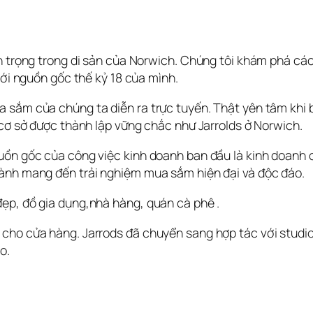
an trọng trong di sản của Norwich. Chúng tôi khám phá các
với nguồn gốc thế kỷ 18 của mình.
 sắm của chúng ta diễn ra trực tuyến. Thật yên tâm khi b
 cơ sở được thành lập vững chắc như Jarrolds ở Norwich.
uồn gốc của công việc kinh doanh ban đầu là kinh doanh c
hành mang đến trải nghiệm mua sắm hiện đại và độc đáo.
ẹp, đồ gia dụng,nhà hàng, quán cà phê . 
ho cửa hàng. Jarrods đã chuyển sang hợp tác với studio t
o.