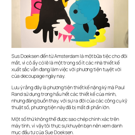
Sus Doeksen đến từ Amsterdam là một bữa tiệc cho đôi 
mắt, vì cô ấy có lẽ là một trong số ít các nhà thiết kế 
xuất sắc vẫn đang làm việc với phương tiện tuyệt vời 
của decoupage ngày nay.
Lưu ý rằng đây là phương tiện thiết kế nặng ký mà Paul 
Rand sử dụng trong hầu hết các thiết kế của mình, 
nhưng đáng buồn thay, với sự ra đời của các công cụ kỹ 
thuật số, phương tiện này đã bị mất đi phần lớn.
Một số thứ không thể được sao chép chính xác trên 
máy tính, vì vậy tôi thực sự khuyên bạn nên xem danh 
mục đầu tư của Sue Doeksen.