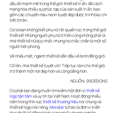
dấu ấn mạnh mẽ trong thế giới thiết kế in ấn, đã cách 
mạng hóa nhiều sự phức tạp của sản xuất in ấn, bao 
gồm các chuyển màu neon tuyệt đẹp được trình bày chi 
tiết ở trên.
Cá là bạn không biết phụ nữ rất quyền lực trong thế giới 
thiết kế! Những người phụ nữ ở trên cũng không phải là 
nhà thiết kế nữ duy nhất, nhưng họ chắc chắn là một số 
người tiên phong.
Về nhiều mặt, ngành thiết kế dẫn đầu về bình đẳng giới.
Cố lên, nhà thiết kế tuyệt vời! Tiếp tục làm cho thế giới 
trở thành một nơi đẹp hơn và công bằng hơn.
NGUỒN: 99DESIGNS
Có phải bạn đang muốn tìm kiếm một đơn vị 
thiết kế 
logo tận tâm
 và uy tín tại Việt Nam. Hoạt động nhiều 
năm trong lĩnh vực
 thiết kế thương hiệu
 nói chung và 
thiết kế logo nói riêng,
 Mondial
 tự hào là đơn vị triển 
khai thiết kế đồng hành cùng nhiều doanh nghiệp.