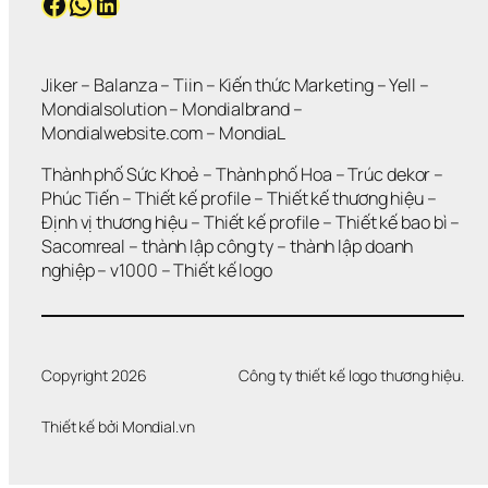
Facebook
WhatsApp
LinkedIn
Jiker 
– 
Balanza
 – 
Tiin
 – 
Kiến thức Marketing
 – 
Yell
 – 
Mondialsolution
 – 
Mondialbrand
 – 
Mondialwebsite.com
 – 
MondiaL
Thành phố Sức Khoẻ
 – 
Thành phố Hoa 
– 
Trúc dekor
 – 
Phúc Tiến 
– 
Thiết kế profile
 – 
Thiết kế thương hiệu
 – 
Định vị thương hiệu 
– 
Thiết kế profile
 – 
Thiết kế bao bì
 – 
Sacomreal
 – 
thành lập công ty
 – 
thành lập doanh 
nghiệp
 – 
v1000
 – 
Thiết kế logo
Copyright 2026
Công ty thiết kế logo thương hiệu.
Thiết kế bởi 
Mondial.vn