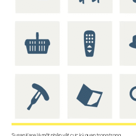
Susan Kare là một nhân vật cực kỳ quan trọng trong 