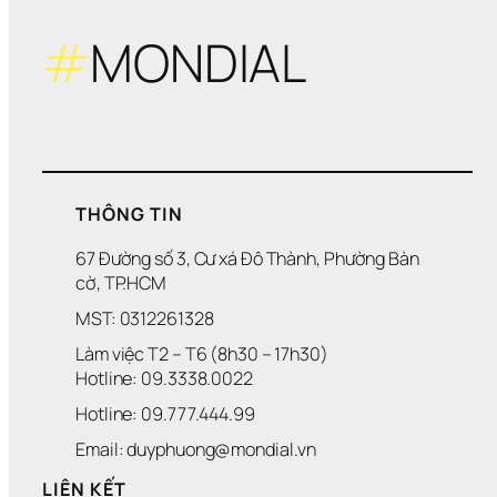
#
MONDIAL
THÔNG TIN
67 Đường số 3, Cư xá Đô Thành, Phường Bàn 
cờ, TP.HCM
MST: 0312261328
Làm việc T2 – T6 (8h30 – 17h30)
Hotline: 09.3338.0022 
Hotline: 09.777.444.99
Email: duyphuong@mondial.vn
LIÊN KẾT